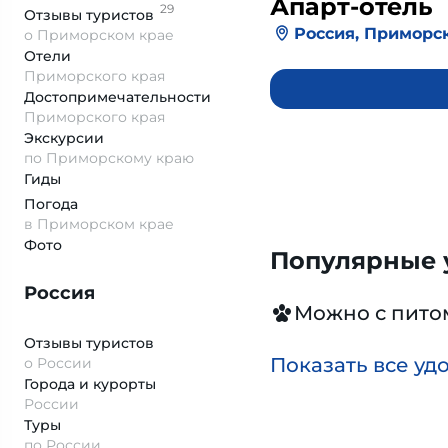
Апарт-отель
29
Отзывы
туристов
Россия, Приморс
о Приморском крае
Отели
Приморского края
Достопримеча­тельности
Приморского края
Экскурсии
по Приморскому краю
Гиды
Погода
в Приморском крае
Фото
Популярные у
Россия
Можно с пит
Отзывы туристов
Показать все уд
о России
Города и курорты
России
Туры
по России