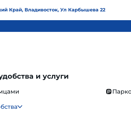
кий Край, Владивосток, Ул Карбышева 22
добства и услуги
омцами
Парко
обства