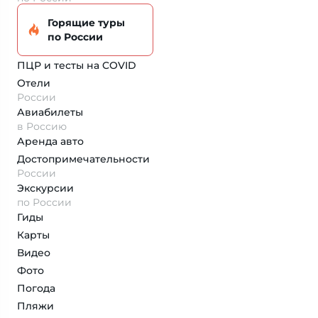
Горящие туры
по России
ПЦР и тесты на COVID
Отели
России
Авиабилеты
в Россию
Аренда авто
Достопримеча­тельности
России
Экскурсии
по России
Гиды
Карты
Видео
Фото
Погода
Пляжи