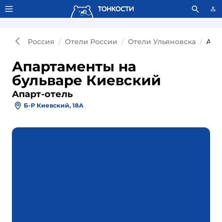
Тонкости используют сookie-файлы.
Что это значит?
Россия
Отели России
Отели Ульяновска
Апа
Апартаменты на
бульваре Киевский
Апарт-отель
Б-Р Киевский, 18А