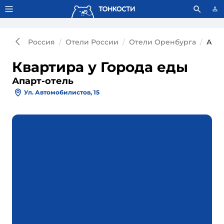
Тонкости используют сookie-файлы.
Что это значит?
Россия
Отели России
Отели Оренбурга
Апар
Квартира у Города еды
Апарт-отель
Ул. Автомобилистов, 15