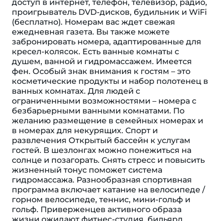
доступ в интернет, телефон, телевизор, радио,
проигрыватель DVD-дисков, будильник и WiFi
(бесплатно). Номерам вас ждет свежая
ежедневная газета. Вы также можете
забронировать номера, адаптированные для
кресел-колясок. Есть ванные комнаты с
душем, ванной и гидромассажем. Имеется
фен. Особый знак внимания к гостям – это
косметические продукты и набор полотенец в
ванных комнатах. Для людей с
ограниченными возможностями – номера с
безбарьерными ванными комнатами. По
желанию размещение в семейных номерах и
в номерах для некурящих. Спорт и
развлечения Открытый бассейн к услугам
гостей. В шезлонгах можно понежиться на
солнце и позагорать. Снять стресс и повысить
жизненный тонус поможет система
гидромассажа. Разнообразная спортивная
программа включает катание на велосипеде /
горном велосипеде, теннис, мини-гольф и
гольф. Приверженцев активного образа
жизни ожидают фитнес-студия, бильярд,