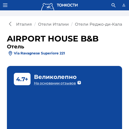
Тонкости используют сookie-файлы.
Что это значит?
Италия
Отели Италии
Отели Реджо-ди-Калабр
AIRPORT HOUSE B&B
Отель
Via Ravagnese Superiore 221
Великолепно
4.7+
На основании отзывов