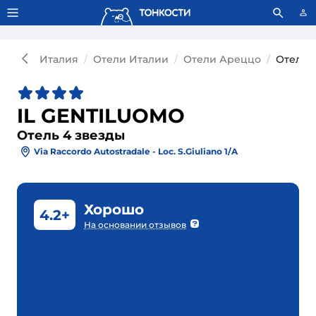
Тонкости используют сookie-файлы.
Что это значит?
Италия
Отели Италии
Отели Ареццо
Отель 
IL GENTILUOMO
Отель 4 звезды
Via Raccordo Autostradale - Loc. S.Giuliano 1/A
Хорошо
4.2+
На основании отзывов