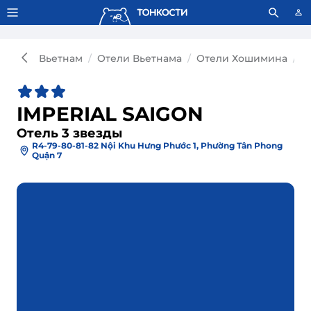
Тонкости используют сookie-файлы.
Что это значит?
Вьетнам
Отели Вьетнама
Отели Хошимина
О
IMPERIAL SAIGON
Отель 3 звезды
R4-79-80-81-82 Nội Khu Hưng Phước 1, Phường Tân Phong
Quận 7