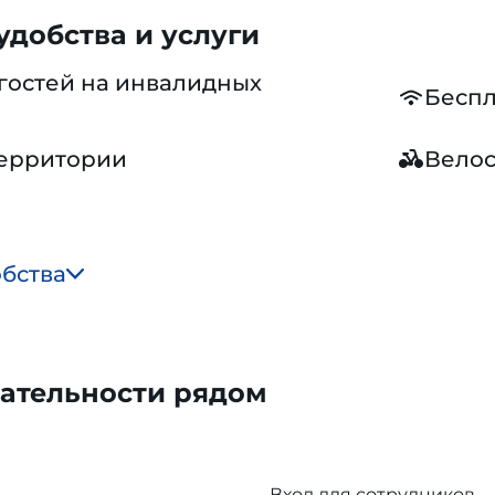
добства и услуги
гостей на инвалидных
Беспл
территории
Вело
обства
ательности рядом
Вход для сотрудников