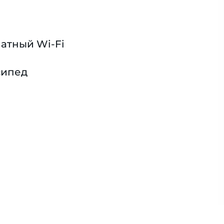
атный Wi-Fi
сипед