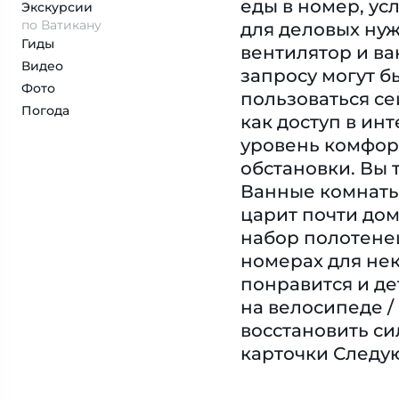
еды в номер, ус
Экскурсии
по Ватикану
для деловых нуж
Гиды
вентилятор и ва
Видео
запросу могут б
Фото
пользоваться се
Погода
как доступ в ин
уровень комфор
обстановки. Вы 
Ванные комнаты
царит почти дом
набор полотене
номерах для не
понравится и де
на велосипеде /
восстановить си
карточки Следую