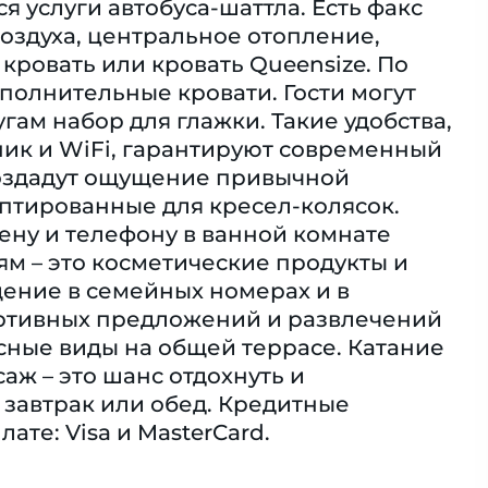
я услуги автобуса-шаттла. Есть факс
оздуха, центральное отопление,
кровать или кровать Queensize. По
полнительные кровати. Гости могут
ам набор для глажки. Такие удобства,
ьник и WiFi, гарантируют современный
создадут ощущение привычной
аптированные для кресел-колясок.
ну и телефону в ванной комнате
ям – это косметические продукты и
ение в семейных номерах и в
ортивных предложений и развлечений
асные виды на общей террасе. Катание
аж – это шанс отдохнуть и
 завтрак или обед. Кредитные
те: Visa и MasterCard.