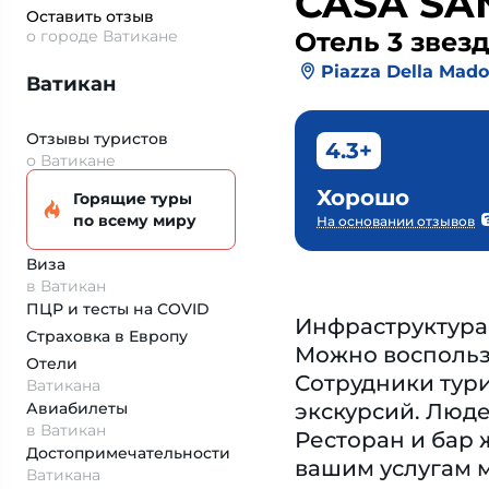
CASA SA
Оставить отзыв
о городе Ватикане
Отель 3 звез
Piazza Della Mado
Ватикан
Отзывы туристов
4.3+
о Ватикане
Хорошо
Горящие туры
по всему миру
На основании отзывов
Виза
в Ватикан
ПЦР и тесты на COVID
Инфраструктура 
Страховка
в Европу
Можно воспользо
Отели
Сотрудники тури
Ватикана
Авиабилеты
экскурсий. Люде
в Ватикан
Ресторан и бар 
Достопримеча­тельности
вашим услугам м
Ватикана