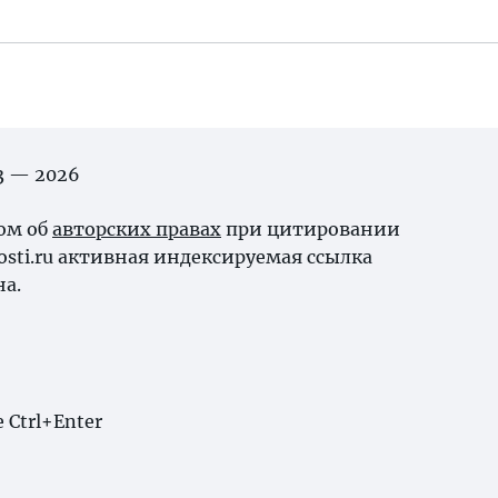
03 — 2026
ном об
авторских правах
при цитировании
osti.ru активная индексируемая ссылка
на.
Ctrl+Enter