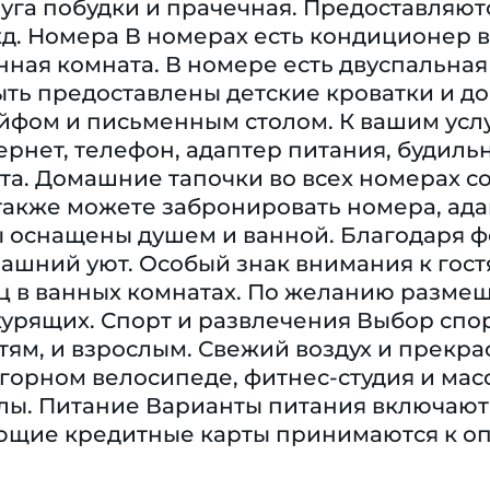
луга побудки и прачечная. Предоставляютс
д. Номера В номерах есть кондиционер в
нная комната. В номере есть двуспальная 
ыть предоставлены детские кроватки и до
йфом и письменным столом. К вашим услуг
тернет, телефон, адаптер питания, будил
та. Домашние тапочки во всех номерах 
также можете забронировать номера, ад
 оснащены душем и ванной. Благодаря фе
ашний уют. Особый знак внимания к гост
ц в ванных комнатах. По желанию размещ
курящих. Спорт и развлечения Выбор сп
тям, и взрослым. Свежий воздух и прекр
 горном велосипеде, фитнес-студия и масс
лы. Питание Варианты питания включают
щие кредитные карты принимаются к опла