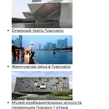
Оперный театр Гуанчжоу
Жемчужная река в Гуанчжоу
Музей изобразительных искусств
провинции Гуандун
1 отзыв