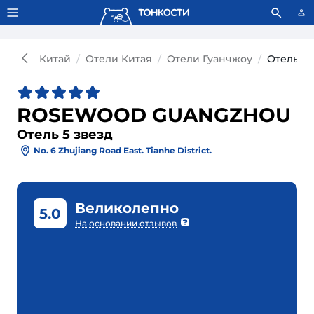
Тонкости используют сookie-файлы.
Что это значит?
Китай
Отели Китая
Отели Гуанчжоу
Отель 
ROSEWOOD GUANGZHOU
Отель 5 звезд
No. 6 Zhujiang Road East. Tianhe District.
Великолепно
5.0
На основании отзывов