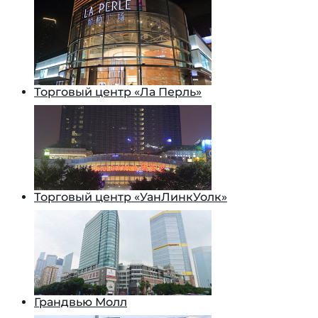
Торговый центр «Ла Перль»
Торговый центр «УанЛинкУолк»
Грандвью Молл