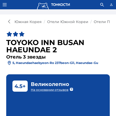
Тонкости используют сookie-файлы.
Что это значит?
Южная Корея
Отели Южной Кореи
Отели Пус
TOYOKO INN BUSAN
HAEUNDAE 2
Отель 3 звезды
5, Haeundaehaebyeon-Ro 237beon-Gil, Haeundae-Gu
Великолепно
4.5+
На основании отзывов