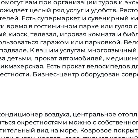
омогут вам при организации туров и эк
жидает целый ряд услуг и удобств. Ресто
телей. Есть супермаркет и сувенирный ки
и время в гостиничном парке или гуляя с
й киоск, телезал, игровая комната и би
ользоваться гаражом или парковкой. Вел
одвале. К вашим услугам многоязычный 
за детьми, прокат автомобилей, медицинс
икмахерская. Есть прокат велосипедов дл
естности. Бизнес-центр оборудован совр
кондиционер воздуха, центральное отопле
ться окрестностями можно с собственног
тительный вид на море. Ковровое покрыти