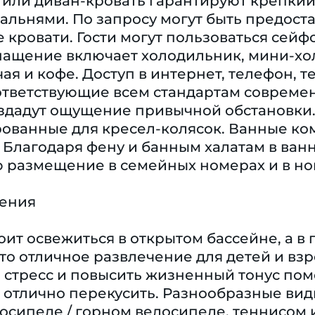
e или диван-кровать гарантируют крепкий
льнями. По запросу могут быть предоста
кровати. Гости могут пользоваться сей
нащение включает холодильник, мини-хо
ая и кофе. Доступ в интернет, телефон, те
оответствующие всем стандартам соврем
оздадут ощущение привычной обстановки
рованные для кресел-колясок. Ванные ко
 Благодаря фену и банным халатам в ван
ю размещение в семейных номерах и в но
чения
оит освежиться в открытом бассейне, а в
это отличное развлечение для детей и вз
ь стресс и повысить жизненный тонус пом
 отлично перекусить. Разнообразные вид
осипеде / горном велосипеде, теннисом и