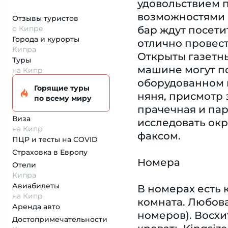
удовольствием п
возможностями о
Отзывы туристов
о Кипре
бар ждут посети
Города и курорты
отлично провест
Кипра
Открыты газетны
Туры
машине могут п
на Кипр
оборудованном п
Горящие туры
няня, присмотр 
по всему миру
прачечная и пар
Виза
исследовать окр
на Кипр
факсом.
ПЦР и тесты на COVID
Страховка
в Европу
Номера
Отели
Кипра
Авиабилеты
В номерах есть 
на Кипр
комната. Любова
Аренда авто
номеров). Восхи
Достопримеча­тельности