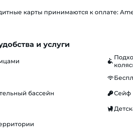
тные карты принимаются к оплате: America
добства и услуги
Подхо
омцами
коляс
Беспл
тельный бассейн
Сейф
Детск
территории