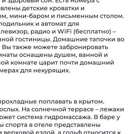
 и здоровый сон. Есть номера с
влены детские кроватки и
фом, мини-баром и письменным столом.
лодильник и автомат для
левизор, радио и WiFi (бесплатно) –
енной гостиницы. Домашние тапочки во
. Вы также можете забронировать
мнаты оснащены душем, ванной и
ной комнате царит почти домашний
мерах для некурящих.
 прохладные поплавать в крытом.
рослых. На солнечной террасе – лежаки
ожет система гидромассажа. В баре у
ы спорта в отеле представлены
 верховой ездой, а гольф относится к