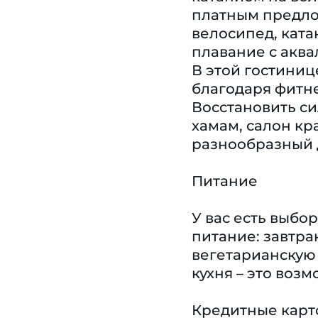
платным предло
велосипед, ката
плавание с аква
В этой гостини
благодаря фитне
Восстановить си
хамам, салон кр
разнообразный д
Питание
У вас есть выб
питание: завтра
вегетарианскую
кухня – это воз
Кредитные карт