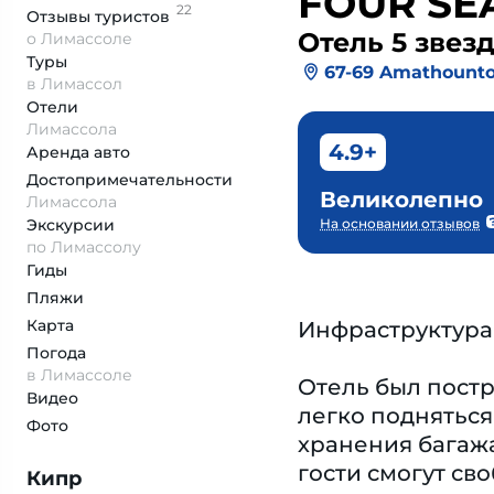
FOUR SE
22
Отзывы
туристов
Отель 5 звез
о Лимассоле
Туры
67-69 Amathount
в Лимассол
Отели
Лимассола
4.9+
Аренда авто
Достопримеча­тельности
Великолепно
Лимассола
Экскурсии
На основании отзывов
по Лимассолу
Гиды
Пляжи
Карта
Инфраструктура
Погода
в Лимассоле
Отель был постр
Видео
легко подняться
Фото
хранения багажа
гости смогут св
Кипр