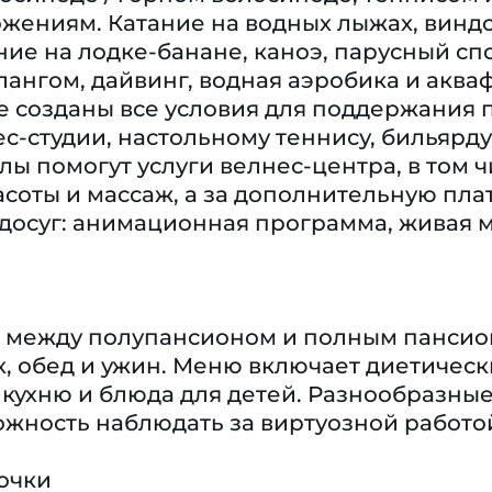
жениям. Катание на водных лыжах, винд
ние на лодке-банане, каноэ, парусный спо
лангом, дайвинг, водная аэробика и аква
це созданы все условия для поддержания
с-студии, настольному теннису, бильярду,
лы помогут услуги велнес-центра, в том ч
асоты и массаж, а за дополнительную пла
осуг: анимационная программа, живая му
ор между полупансионом и полным панси
к, обед и ужин. Меню включает диетичес
 кухню и блюда для детей. Разнообразны
можность наблюдать за виртуозной работо
очки