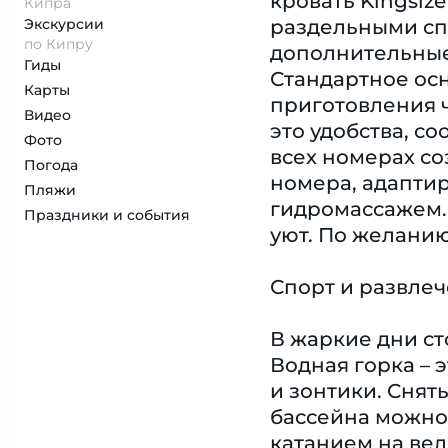
кровать Kingsiz
Кипра
Экскурсии
раздельными спа
по Кипру
дополнительные 
Гиды
Стандартное ос
Карты
приготовления ч
Видео
это удобства, с
Фото
всех номерах с
Погода
номера, адапти
Пляжи
гидромассажем.
Праздники и события
уют. По желани
Спорт и развле
В жаркие дни ст
Водная горка – 
и зонтики. Снят
бассейна можно
катанием на вел