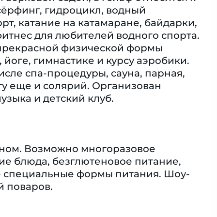
сёрфинг, гидроцикл, водный
рт, катание на катамаране, байдарки,
фитнес для любителей водного спорта.
 прекрасной физической формы
 йоге, гимнастике и курсу аэробики.
исле спа-процедуры, сауна, парная,
ту еще и солярий. Организован
зыка и детский клуб.
оном. Возможно многоразовое
кие блюда, безглютеновое питание,
е специальные формы питания. Шоу-
й поваров.