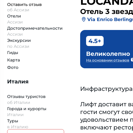
LOCANDA
Оставить отзыв
об Ассизи
Отель 3 звез
Отели
Via Enrico Berling
Ассизи
Достопримеча­тельности
Ассизи
4.5+
Экскурсии
по Ассизи
Гиды
Великолепно
Карта
На основании отзывов
Фото
Италия
Инфраструктура
Отзывы туристов
об Италии
Лифт доставит в
Города и курорты
гости смогут св
Италии
удовольствием п
Туры
включают рестор
в Италию