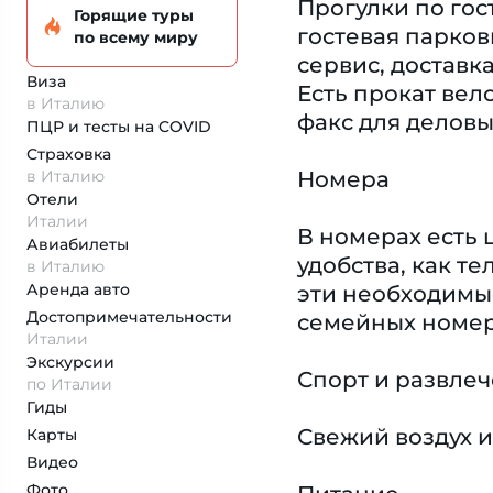
Прогулки по гос
Горящие туры
гостевая парков
по всему миру
сервис, доставк
Виза
Есть прокат вел
в Италию
факс для деловы
ПЦР и тесты на COVID
Страховка
в Италию
Номера
Отели
Италии
В номерах есть 
Авиабилеты
удобства, как т
в Италию
Аренда авто
эти необходимы
Достопримеча­тельности
семейных номер
Италии
Экскурсии
Спорт и развле
по Италии
Гиды
Свежий воздух и
Карты
Видео
Фото