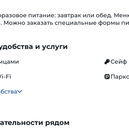
разовое питание: завтрак или обед. Мен
й. Можно заказать специальные формы пи
добства и услуги
омцами
Сейф
i-Fi
Парко
обства
ательности рядом