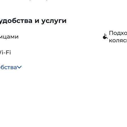
добства и услуги
Подхо
омцами
коляс
i-Fi
обства