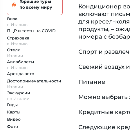
Горящие туры
Кондиционер воз
по всему миру
включают письме
Виза
для кресел-коля
в Италию
продукты, – ожи
ПЦР и тесты на COVID
номера с безба
Страховка
в Италию
Отели
Спорт и развле
Италии
Авиабилеты
Свежий воздух и
в Италию
Аренда авто
Достопримеча­тельности
Питание
Италии
Экскурсии
Можно выбрать 
по Италии
Гиды
Кредитные карт
Карты
Видео
Следующие креди
Фото