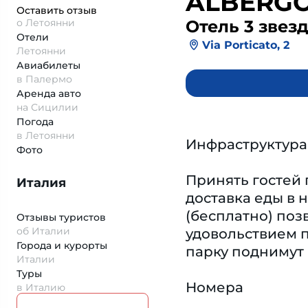
ALBERGO
Оставить отзыв
о Летоянни
Отель 3 звез
Отели
Via Porticato, 2
Летоянни
Авиабилеты
в Палермо
Аренда авто
на Сицилии
Погода
в Летоянни
Инфраструктура
Фото
Принять гостей 
Италия
доставка еды в 
(бесплатно) поз
Отзывы туристов
об Италии
удовольствием п
Города и курорты
парку поднимут
Италии
Туры
Номера
в Италию