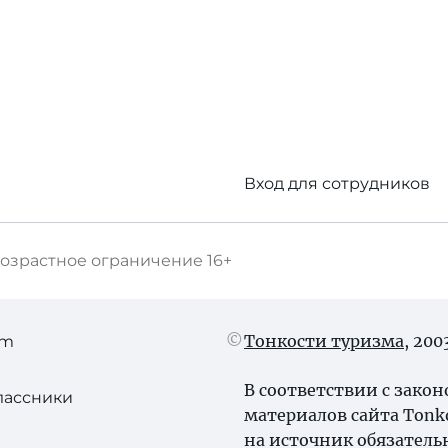
Вход для сотрудников
озрастное ограничение
16+
Тонкости туризма
, 20
am
В соответствии с зако
лассники
материалов сайта Tonk
на источник обязатель