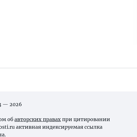
03 — 2026
ном об
авторских правах
при цитировании
osti.ru активная индексируемая ссылка
на.