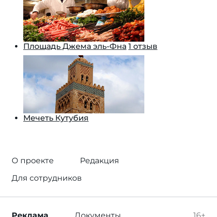
Площадь Джема эль-Фна
1 отзыв
Мечеть Кутубия
О проекте
Редакция
Для сотрудников
Реклама
Документы
16+