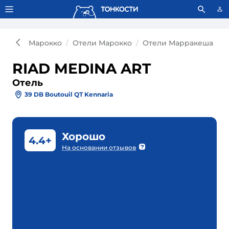
Тонкости используют сookie-файлы.
Что это значит?
Марокко
Отели Марокко
Отели Марракеша
О
RIAD MEDINA ART
Отель
39 DB Boutouil QT Kennaria
Хорошо
4.4+
На основании отзывов