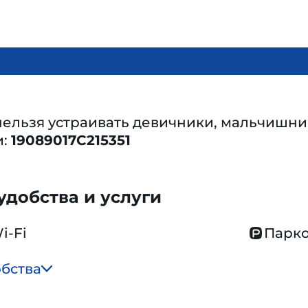
нельзя устраивать девичники, мальчишни
и:
19089017C215351
добства и услуги
i-Fi
Парко
обства