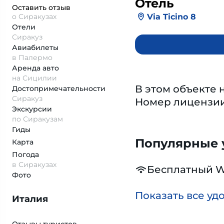
Отель
Оставить отзыв
Via Ticino 8
о Сиракузах
Отели
Сиракуз
Авиабилеты
в Палермо
Аренда авто
на Сицилии
В этом объекте 
Достопримеча­тельности
Сиракуз
Номер лицензи
Экскурсии
по Сиракузам
Гиды
Популярные у
Карта
Погода
в Сиракузах
Бесплатный W
Фото
Показать все уд
Италия