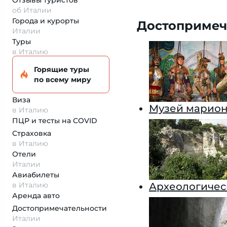
Отзывы туристов
об Италии
Города и курорты
Достопримеч
Италии
Туры
в Италию
Горящие туры
по всему миру
Виза
Музей марион
в Италию
ПЦР и тесты на COVID
Страховка
в Италию
Отели
Италии
Авиабилеты
в Италию
Археологичес
Аренда авто
Достопримеча­тельности
Италии