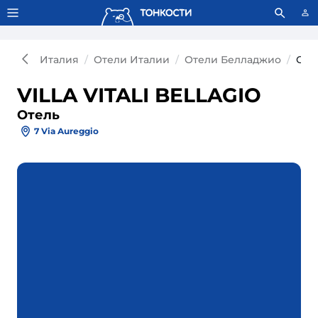
Тонкости используют сookie-файлы.
Что это значит?
Италия
Отели Италии
Отели Белладжио
Оте
VILLA VITALI BELLAGIO
Отель
7 Via Aureggio