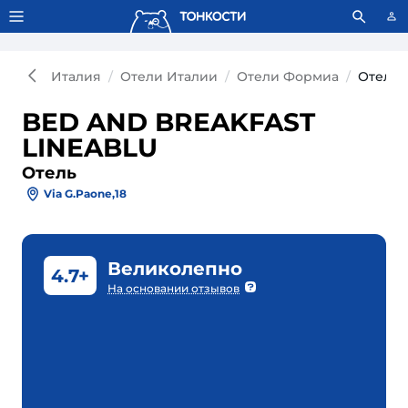
Тонкости используют сookie-файлы.
Что это значит?
Италия
Отели Италии
Отели Формиа
Отель 
BED AND BREAKFAST
LINEABLU
Отель
Via G.Paone,18
Великолепно
4.7+
На основании отзывов