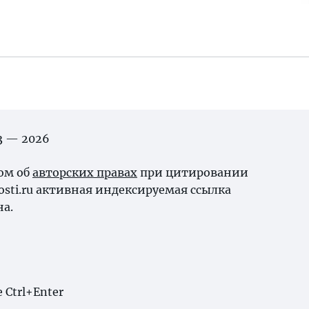
03 — 2026
ном об
авторских правах
при цитировании
osti.ru активная индексируемая ссылка
на.
Ctrl+Enter