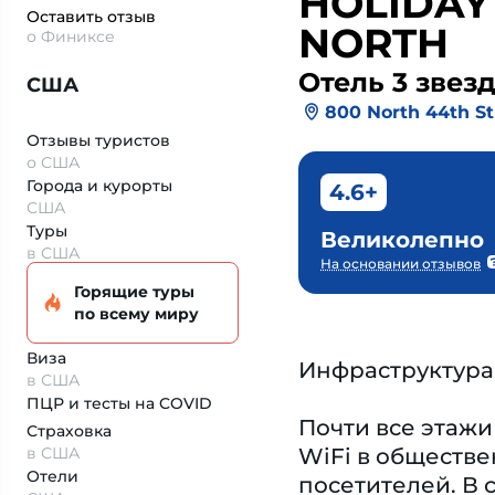
HOLIDAY 
Оставить отзыв
NORTH
о Финиксе
Отель 3 звез
США
800 North 44th St
Отзывы туристов
о США
Города и курорты
4.6+
США
Туры
Великолепно
в США
На основании отзывов
Горящие туры
по всему миру
Виза
Инфраструктура
в США
ПЦР и тесты на COVID
Почти все этажи
Страховка
в США
WiFi в обществе
Отели
посетителей. В 