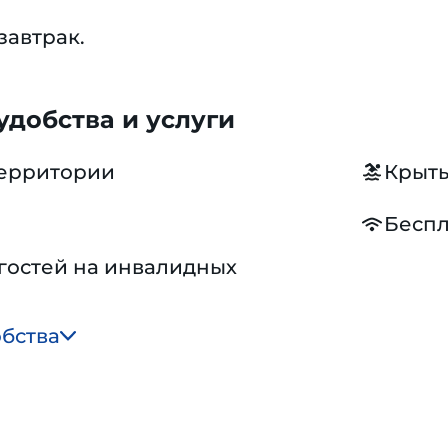
завтрак.
добства и услуги
территории
Крыты
Беспл
гостей на инвалидных
обства