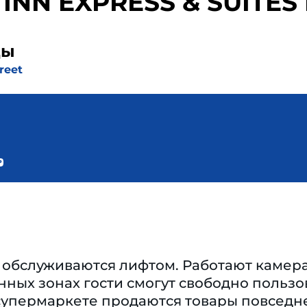
INN EXPRESS & SUITES
ды
reet
 обслуживаются лифтом. Работают камера
нных зонах гости смогут свободно пользо
супермаркете продаются товары повседне