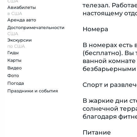
США
телезал. Работа
Авиабилеты
настоящему отдо
в США
Аренда авто
Достопримеча­тельности
Номера
США
Экскурсии
В номерах есть 
по США
(бесплатно). Вы
Гиды
ванной комнате
Карты
Видео
безбарьерными 
Фото
Погода
Спорт и развле
Праздники и события
В жаркие дни ст
солнечной терра
благодаря фитне
Питание