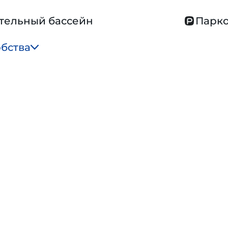
тельный бассейн
Парко
обства