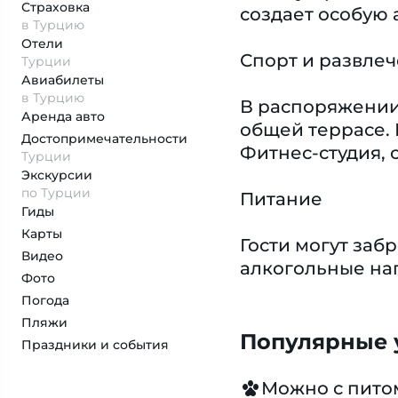
Страховка
создает особую 
в Турцию
Отели
Спорт и развле
Турции
Авиабилеты
в Турцию
В распоряжении 
Аренда авто
общей террасе. 
Достопримеча­тельности
Фитнес-студия, 
Турции
Экскурсии
по Турции
Питание
Гиды
Карты
Гости могут заб
Видео
алкогольные на
Фото
Погода
Пляжи
Популярные у
Праздники и события
Можно с пит