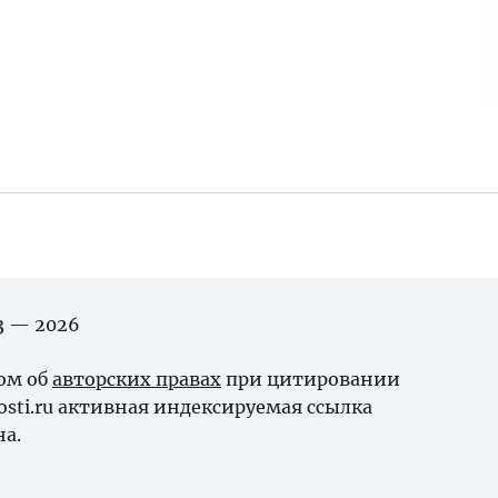
03 — 2026
ном об
авторских правах
при цитировании
osti.ru активная индексируемая ссылка
на.