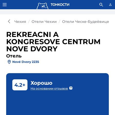
Тонкости используют сookie-файлы.
Что это значит?
Чехия
Отели Чехии
Отели Ческе-Будеёвице
REKREACNI A
KONGRESOVE CENTRUM
NOVE DVORY
Отель
Nové Dvory 2235
Хорошо
4.2+
На основании отзывов