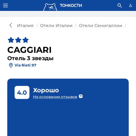
Тонкости используют сookie-файлы.
Что это значит?
Италия
Отели Италии
Отели Сенигаллии
От
CAGGIARI
Отель 3 звезды
Via Rieti 97
Хорошо
4.0
На основании отзывов