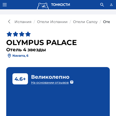
Тонкости используют сookie-файлы.
Что это значит?
Испания
Отели Испании
Отели Салоу
Отель
OLYMPUS PALACE
Отель 4 звезды
Navarra, 6
Великолепно
4.6+
На основании отзывов