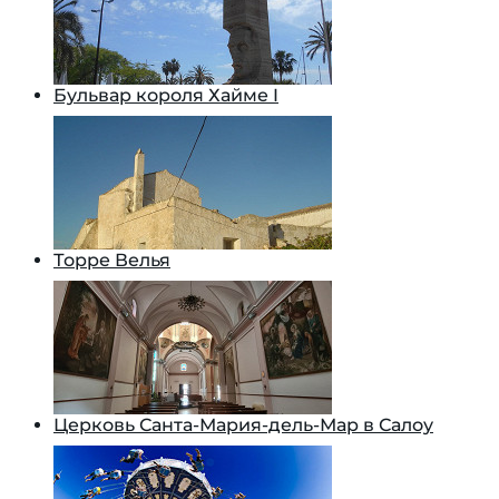
Бульвар короля Хайме I
Торре Велья
Церковь Санта-Мария-дель-Мар в Салоу