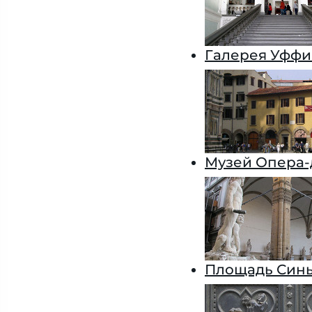
Галерея Уфф
Музей Опера-
Площадь Син