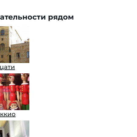
ательности рядом
цати
ккио