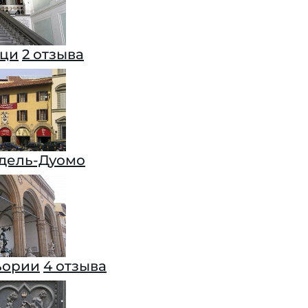
ици
2 отзыва
дель-Дуомо
ьории
4 отзыва