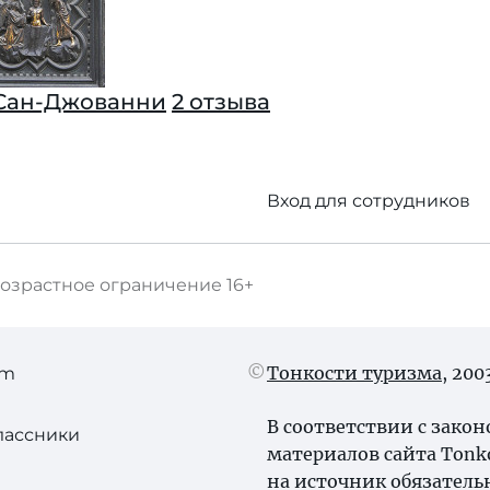
Сан-Джованни
2 отзыва
Вход для сотрудников
озрастное ограничение
16+
Тонкости туризма
, 20
am
В соответствии с зако
лассники
материалов сайта Tonk
на источник обязатель