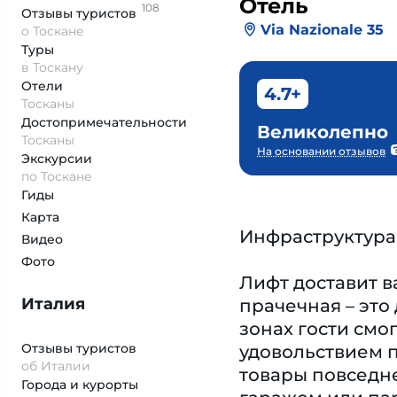
Отель
108
Отзывы
туристов
Via Nazionale 35
о Тоскане
Туры
в Тоскану
Отели
4.7+
Тосканы
Достопримеча­тельности
Великолепно
Тосканы
На основании отзывов
Экскурсии
по Тоскане
Гиды
Карта
Инфраструктура
Видео
Фото
Лифт доставит в
Италия
прачечная – это
зонах гости смо
Отзывы туристов
удовольствием п
об Италии
товары повседн
Города и курорты