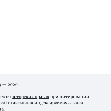
03 — 2026
ном об
авторских правах
при цитировании
osti.ru активная индексируемая ссылка
на.