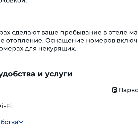
рковкой.
ерах сделают ваше пребывание в отеле м
ое отопление. Оснащение номеров включа
омерах для некурящих.
добства и услуги
Парко
i-Fi
обства