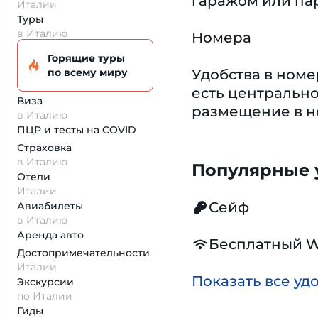
гаражом или па
Италии
Туры
в Италию
Номера
Горящие туры
по всему миру
Удобства в ном
есть центральн
Виза
размещение в н
в Италию
ПЦР и тесты на COVID
Страховка
в Италию
Популярные у
Отели
Италии
Сейф
Авиабилеты
в Италию
Аренда авто
Бесплатный W
Достопримеча­тельности
Италии
Показать все уд
Экскурсии
по Италии
Гиды