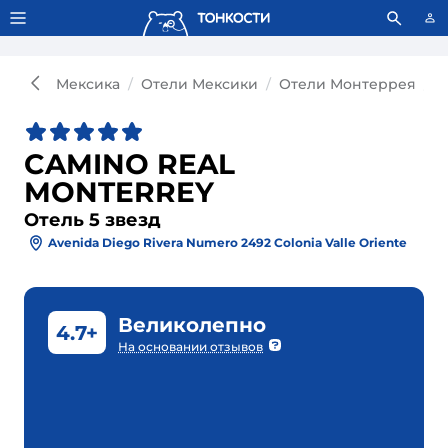
Тонкости используют сookie-файлы.
Что это значит?
Мексика
Отели Мексики
Отели Монтеррея
О
CAMINO REAL
MONTERREY
Отель 5 звезд
Avenida Diego Rivera Numero 2492 Colonia Valle Oriente
Великолепно
4.7+
На основании отзывов