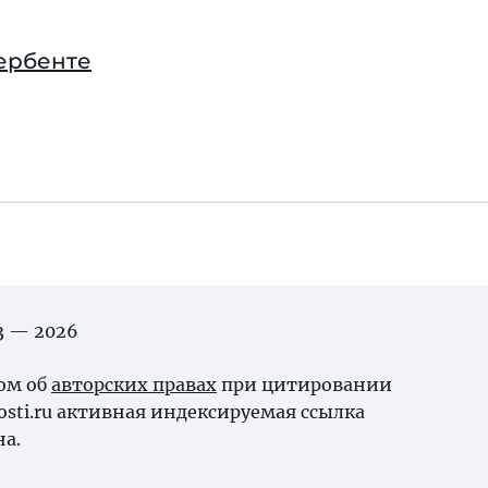
Дербенте
03 — 2026
ном об
авторских правах
при цитировании
osti.ru активная индексируемая ссылка
на.