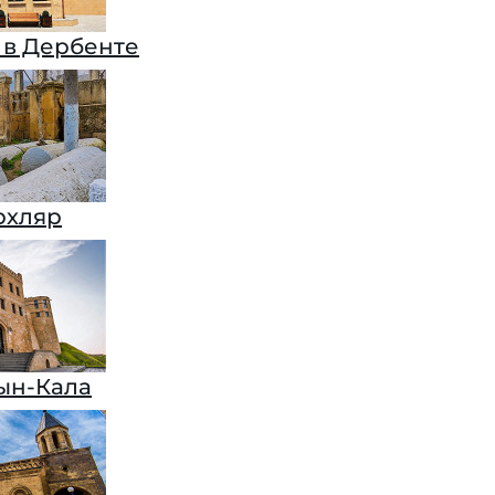
 в Дербенте
рхляр
ын-Кала