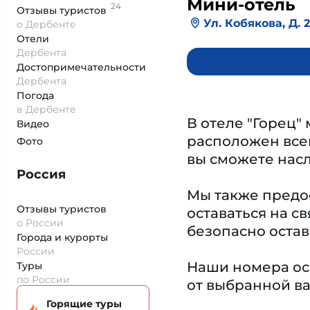
Мини-отель
24
Отзывы
туристов
Ул. Кобякова, Д. 
о Дербенте
Отели
Дербента
Достопримеча­тельности
Дербента
Погода
в Дербенте
В отеле "Горец"
Видео
расположен всег
Фото
вы сможете нас
Россия
Мы также предос
Отзывы туристов
оставаться на с
о России
безопасно остав
Города и курорты
России
Наши номера ос
Туры
по России
от выбранной ва
Горящие туры