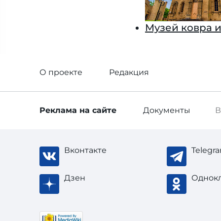
Музей ковра и
О проекте
Редакция
Реклама
на сайте
Документы
В
Вконтакте
Telegr
Дзен
Однок