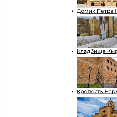
Домик Петра I
Кладбище Кы
Крепость Нар