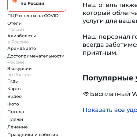
по России
Наш отель также
который облегч
ПЦР и тесты на COVID
услуги для ваше
Отели
России
Авиабилеты
Наш персонал го
в Россию
всегда заботимс
Аренда авто
приятным.
Достопримеча­тельности
России
Экскурсии
по России
Популярные у
Гиды
Карты
Бесплатный W
Видео
Фото
Показать все уд
Погода
Пляжи
Лечение
Праздники и события