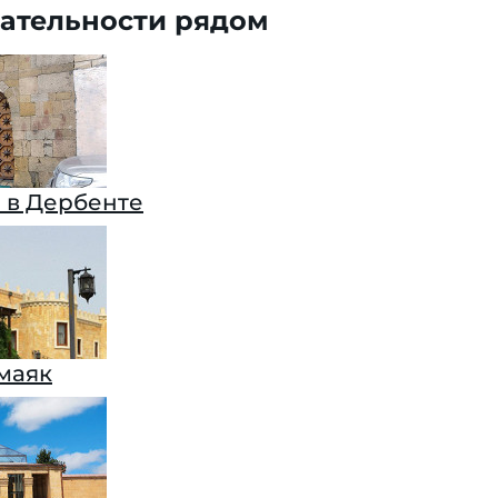
ательности рядом
 в Дербенте
маяк