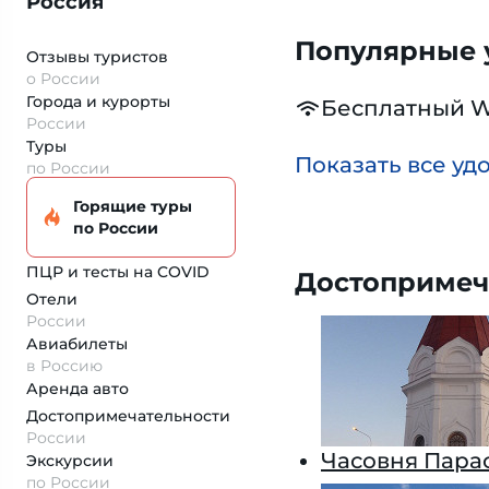
Россия
Популярные у
Отзывы туристов
о России
Города и курорты
Бесплатный W
России
Туры
Показать все уд
по России
Горящие туры
по России
ПЦР и тесты на COVID
Достопримеч
Отели
России
Авиабилеты
в Россию
Аренда авто
Достопримеча­тельности
России
Часовня Пара
Экскурсии
по России