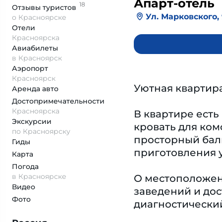
Апарт-отель
18
Отзывы
туристов
Ул. Марковского, 
о Красноярске
Отели
Красноярска
Авиабилеты
в Красноярск
Аэропорт
Красноярск
Уютная квартир
Аренда авто
Достопримеча­тельности
Красноярска
В квартире есть
Экскурсии
кровать для ком
по Красноярску
просторный балк
Гиды
приготовления у
Карта
Погода
в Красноярске
О местоположени
Видео
заведений и дос
Фото
диагностический