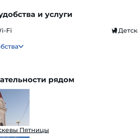
добства и услуги
i-Fi
Детск
обства
ательности рядом
скевы Пятницы