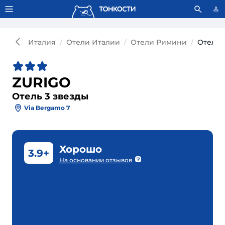
Тонкости используют сookie-файлы.
Что это значит?
Италия
Отели Италии
Отели Римини
Отель 
ZURIGO
Отель 3 звезды
Via Bergamo 7
Хорошо
3.9+
На основании отзывов