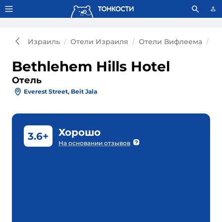
Тонкости используют сookie-файлы.
Что это значит?
Израиль
Отели Израиля
Отели Вифлеема
От
Bethlehem Hills Hotel
Отель
Everest Street, Beit Jala
Хорошо
3.6+
На основании отзывов