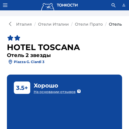
Тонкости используют сookie-файлы.
Что это значит?
Италия
Отели Италии
Отели Прато
Отель HO
HOTEL TOSCANA
Отель 2 звезды
Piazza G. Ciardi 3
Хорошо
3.5+
На основании отзывов