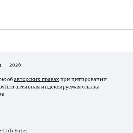
03 — 2026
ном об
авторских правах
при цитировании
osti.ru активная индексируемая ссылка
на.
Ctrl+Enter