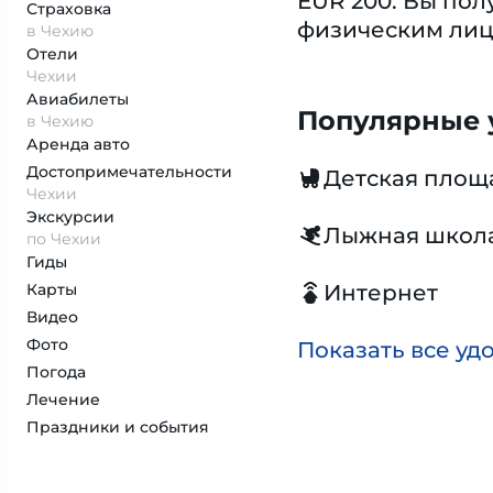
EUR 200. Вы пол
Страховка
физическим ли
в Чехию
Отели
Чехии
Авиабилеты
Популярные у
в Чехию
Аренда авто
Достопримеча­тельности
Детская площ
Чехии
Экскурсии
Лыжная школ
по Чехии
Гиды
Карты
Интернет
Видео
Фото
Показать все уд
Погода
Лечение
Праздники и события