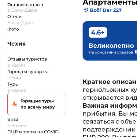
Апартамент
Оставить отзыв
Boží Dar 227
о Божи-Даре
Отели
Божи-Дара
Фото
4.6+
Чехия
Великолепно
На основании отзывов
Отзывы туристов
о Чехии
Города и курорты
Чехии
Краткое описан
Туры
горнолыжных кур
в Чехию
открывается вид
Горящие туры
Важная информ
по всему миру
прибытия. Вы м
Виза
связаться с об
в Чехию
подтверждении 
ПЦР и тесты на COVID