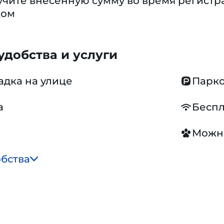
учите внесенную сумму во время регистр
цом
добства и услуги
адка на улице
Парко
а
Беспл
Можн
обства