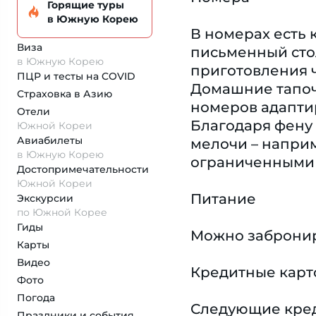
Горящие туры
в Южную Корею
В номерах есть 
Виза
письменный стол
в Южную Корею
приготовления ч
ПЦР и тесты на COVID
Домашние тапоч
Страховка
в Азию
номеров адаптир
Отели
Благодаря фену
Южной Кореи
Авиабилеты
мелочи – наприм
в Южную Корею
ограниченными 
Достопримеча­тельности
Южной Кореи
Питание
Экскурсии
по Южной Корее
Гиды
Можно забронир
Карты
Видео
Кредитные карт
Фото
Погода
Следующие креди
Праздники и события