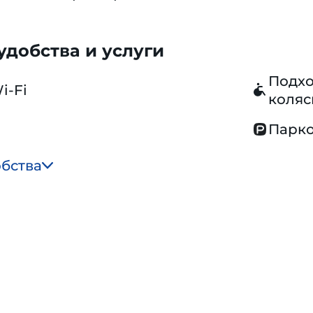
добства и услуги
Подхо
i-Fi
коляс
Парко
обства