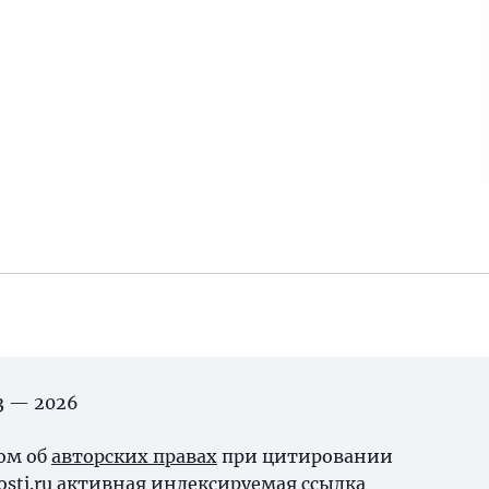
03 — 2026
ном об
авторских правах
при цитировании
osti.ru активная индексируемая ссылка