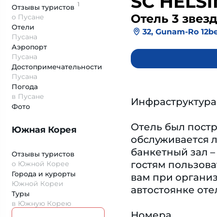
SC HELSI
1
Отзывы
туристов
Отель 3 звез
о Пусане
Отели
32, Gunam-Ro 12b
Пусана
Аэропорт
Пусана
Достопримеча­тельности
Пусана
Погода
в Пусане
Инфраструктура
Фото
Отель был постр
Южная Корея
обслуживается л
банкетный зал –
Отзывы туристов
гостям пользова
о Южной Корее
Города и курорты
вам при органи
Южной Кореи
автостоянке оте
Туры
в Южную Корею
Номера