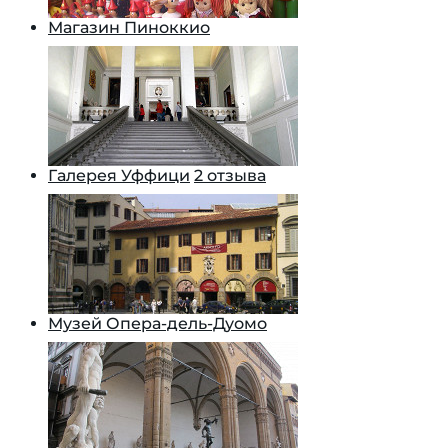
Магазин Пиноккио
Галерея Уффици
2 отзыва
Музей Опера-дель-Дуомо