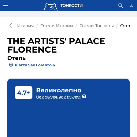
Тонкости используют сookie-файлы.
Что это значит?
Италия
Отели Италии
Отели Тосканы
Отель 
THE ARTISTS' PALACE
FLORENCE
Отель
Piazza San Lorenzo 6
Великолепно
4.7+
На основании отзывов