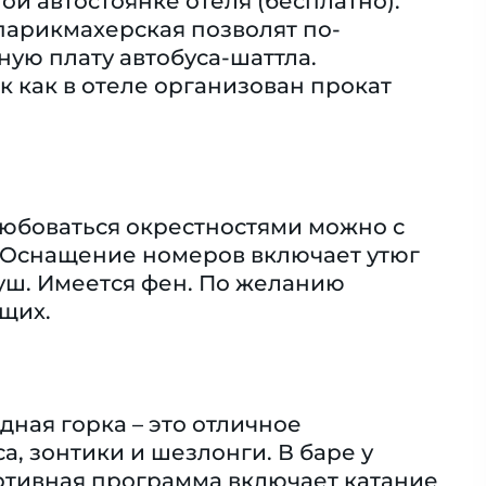
й автостоянке отеля (бесплатно).
 парикмахерская позволят по-
ную плату автобуса-шаттла.
к как в отеле организован прокат
Любоваться окрестностями можно с
. Оснащение номеров включает утюг
душ. Имеется фен. По желанию
щих.
ная горка – это отличное
а, зонтики и шезлонги. В баре у
ртивная программа включает катание