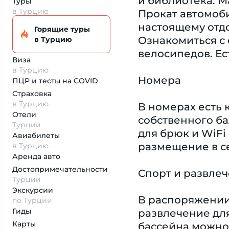
и библиотека. М
Туры
в Турцию
Прокат автомоби
настоящему отдо
Горящие туры
Ознакомиться с 
в Турцию
велосипедов. Ес
Виза
в Турцию
Номера
ПЦР и тесты на COVID
Страховка
в Турцию
В номерах есть 
Отели
собственного б
Турции
для брюк и WiFi
Авиабилеты
размещение в с
в Турцию
Аренда авто
Достопримеча­тельности
Спорт и развле
Турции
Экскурсии
В распоряжении 
по Турции
Гиды
развлечение для
Карты
бассейна можно