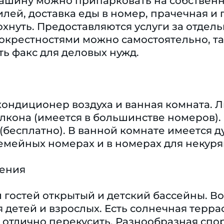
ашину можно припарковать на собственно
лей, доставка еды в номер, прачечная и
хнуть. Предоставляются услуги за отдель
окрестностями можно самостоятельно, та
ть факс для деловых нужд.
кондиционер воздуха и ванная комната. 
алкона (имеется в большинстве номеров)
 (бесплатно). В ванной комнате имеется 
емейных номерах и в номерах для некуря
чения
гостей открытый и детский бассейны. Вод
 детей и взрослых. Есть солнечная террас
 отлично перекусить. Разнообразная спо