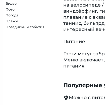
Видео
на велосипеде /
Фото
виндсёрфинг, ги
Погода
плавание с аква
Пляжи
теннис, бильярд
Праздники и события
интересный веч
Питание
Гости могут заб
Меню включает 
питания.
Популярные у
Можно с пит