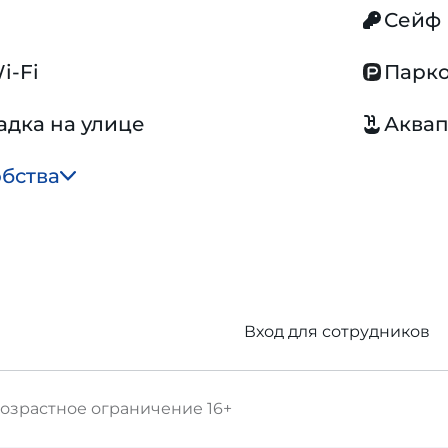
Сейф
i-Fi
Парко
адка на улице
Аква
обства
Вход для сотрудников
озрастное ограничение
16+