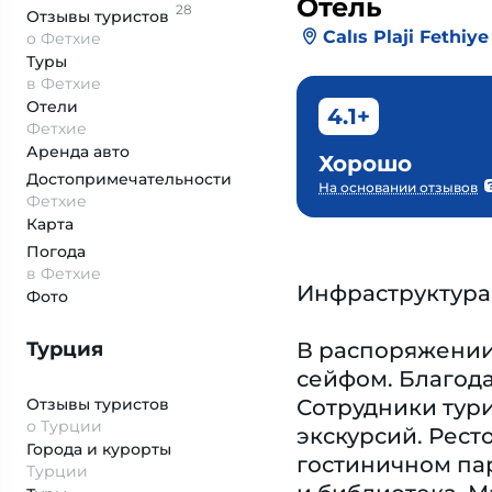
Отель
28
Отзывы
туристов
Calıs Plaji Fethiy
о Фетхие
Туры
в Фетхие
Отели
4.1+
Фетхие
Аренда авто
Хорошо
Достопримеча­тельности
На основании отзывов
Фетхие
Карта
Погода
в Фетхие
Инфраструктура
Фото
Турция
В распоряжении
сейфом. Благода
Отзывы туристов
Сотрудники тури
о Турции
экскурсий. Рест
Города и курорты
гостиничном пар
Турции