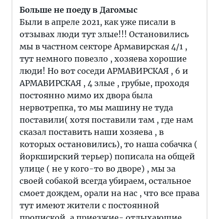
Больше не поеду в Дагомыс
Были в апреле 2021, как уже писали в
отзывах люди тут злые!!! Остановились
мы в частном секторе Армавирская 4/1 ,
тут немного повезло , хозяева хорошие
люди! Но вот соседи АРМАВИРСКАЯ , 6 и
АРМАВИРСКАЯ , 4 злые , грубые, проходя
постоянно мимо их двора была
нервотрепка, то мы машину не туда
поставили( хотя поставили там , где нам
сказал поставить наши хозяева , в
которых остановились), то наша собачка (
йоркширский терьер) пописала на общей
улице ( не у кого-то во дворе) , мы за
своей собакой всегда убираем, остальное
смоет дождем, орали на нас , что все права
тут имеют жители с постоянной
пропиской, а приезжие- отдыхающие