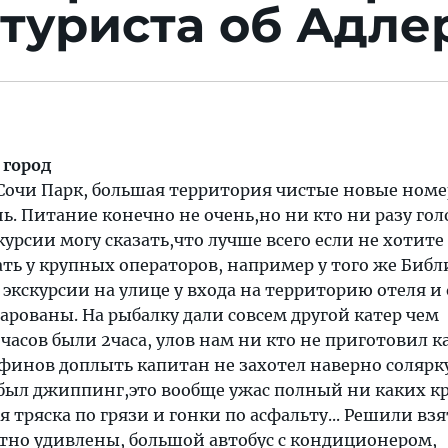
туриста об Адле
 город
Сочи Парк, большая территория чистые новые номе
ь. Питание конечно не очень,но ни кто ни разу го
курсии могу сказать,что лучше всего если не хотите
ать у крупных операторов, например у того же Библ
 экскурсии на улице у входа на территорию отеля и 
арованы. На рыбалку дали совсем другой катер чем
 часов были 2часа, улов нам ни кто не приготовил к
ьфинов доплыть капитан не захотел наверно солярк
 был джиппинг,это вообще ужас полный ни каких кр
 тряска по грязи и гонки по асфальту... Решили взя
тно удивлены, большой автобус с кондиционером,