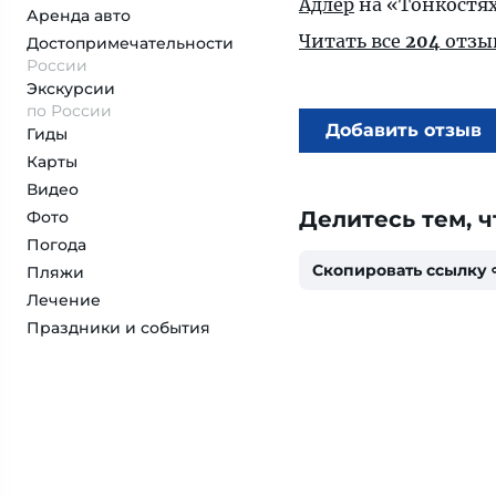
Адлер
на «Тонкостя
Аренда авто
Читать все
204
отзы
Достопримеча­тельности
России
Экскурсии
по России
Добавить отзыв
Гиды
Карты
Видео
Делитесь тем, ч
Фото
Погода
Скопировать ссылку
Пляжи
Лечение
Праздники и события