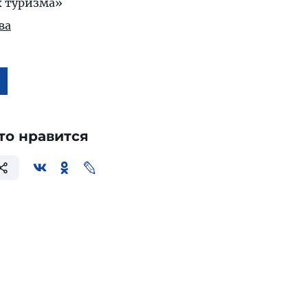
х туризма»
ва
то нравится