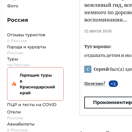
вежливый гид, все
Фото
немного по дороже
Россия
воспоминания....
15 июля 2018
Отзывы туристов
о России
Тут хорошо:
Города и курорты
России
отдыхать детям и м
Туры
по России
Сергей
был(а) зде
С
Горящие туры
в
Полезно?
2
Краснодарский
край
Прокомментир
ПЦР и тесты на COVID
Отели
России
Авиабилеты
в Россию