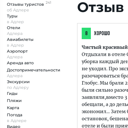
Отзыв 
241
Отзывы
туристов
об Адлере
Туры
в Адлер
Отели
Адлера
8
ХОРОШО
Авиабилеты
в Адлер
Чистый красивый
Аэропорт
Отдыхали в отеле 
Адлера
уборка каждый ден
Аренда авто
не уходил. Про экс
Достопримеча­тельности
разочароваться бр
Адлера
Экскурсии
Глобус. Мы брали 2
по Адлеру
были сильно разоч
Гиды
заявляли,вместо 3
Пляжи
обещали, а до дел
Карта
экономил... Затем
Погода
остановок, бешеная
в Адлере
отеле и были прия
Видео