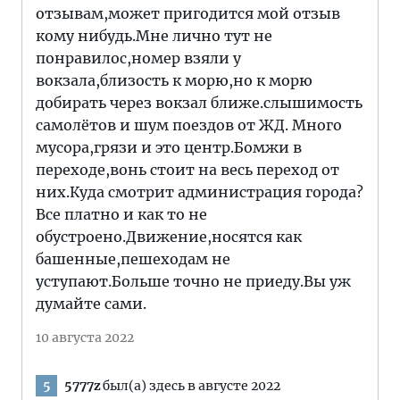
отзывам,может пригодится мой отзыв
кому нибудь.Мне лично тут не
понравилос,номер взяли у
вокзала,близость к морю,но к морю
добирать через вокзал ближе.слышимость
самолётов и шум поездов от ЖД. Много
мусора,грязи и это центр.Бомжи в
переходе,вонь стоит на весь переход от
них.Куда смотрит администрация города?
Все платно и как то не
обустроено.Движение,носятся как
башенные,пешеходам не
уступают.Больше точно не приеду.Вы уж
думайте сами.
10 августа 2022
5777z
был(а) здесь в августе 2022
5