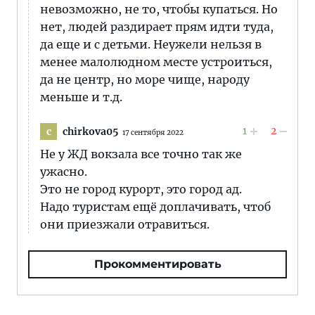
невозможно, не то, чтобы купаться. Но
нет, людей раздирает прям идти туда,
да еще и с детьми. Неужели нельзя в
менее малолюдном месте устроиться,
да не центр, но море чище, народу
меньше и т.д.
1
2
chirkova05
c
17 сентября 2022
Не у ЖД вокзала все точно так же
ужасно.
Это не город курорт, это город ад.
Надо туристам ещё доплачивать, чтоб
они приезжали отравиться.
Прокомментировать