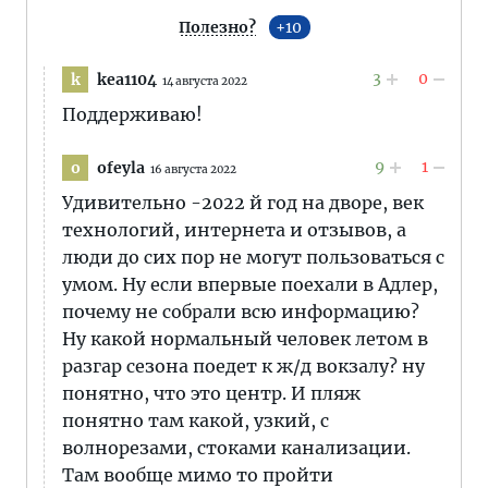
Полезно?
10
3
0
kea1104
k
14 августа 2022
Поддерживаю!
9
1
ofeyla
o
16 августа 2022
Удивительно -2022 й год на дворе, век
технологий, интернета и отзывов, а
люди до сих пор не могут пользоваться с
умом. Ну если впервые поехали в Адлер,
почему не собрали всю информацию?
Ну какой нормальный человек летом в
разгар сезона поедет к ж/д вокзалу? ну
понятно, что это центр. И пляж
понятно там какой, узкий, с
волнорезами, стоками канализации.
Там вообще мимо то пройти