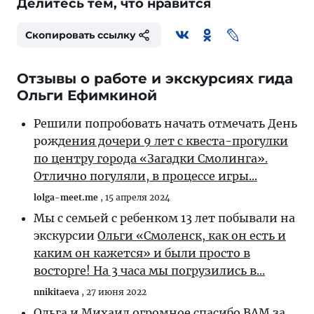
Делитесь тем, что нравится
Скопировать ссылку
Отзывы о работе и экскурсиях гида
Ольги Ефимкиной
Решили попробовать начать отмечать День
рожд
ения дочери 9 лет с квеста-прогулки
по центру города «Загадки Смолинга».
Отлично погуляли, в процессе игры...
lolga-meet.me
,
15 апреля 2024
Мы с семьей с ребенком 13 лет побывали на
экскурсии
Ольги «Смоленск, как он есть и
каким он кажется» и были просто в
восторге! На 3 часа мы погрузились в...
nnikitaeva
,
27 июня 2022
Ольга и Михаил огромное спасибо ВАМ за