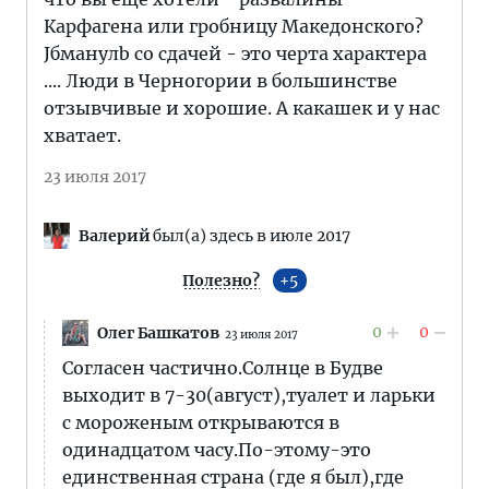
Карфагена или гробницу Македонского?
Jбманулb со сдачей - это черта характера
.... Люди в Черногории в большинстве
отзывчивые и хорошие. А какашек и у нас
хватает.
23 июля 2017
Валерий
был(а) здесь в июле 2017
Полезно?
5
0
0
Олег Башкатов
23 июля 2017
Согласен частично.Солнце в Будве
выходит в 7-30(август),туалет и ларьки
с мороженым открываются в
одинадцатом часу.По-этому-это
единственная страна (где я был),где