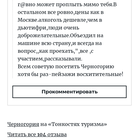
г@вно может проплыть мимо тебя.В
остальном все ровно,цены как в
Москве.алкоголь дешевле,чем в
дьютифри,люди очень
доброжелательные.Объездил на
машине всю страну,и всегда на
вопрос,,как проехать,",все ,с
участием,рассказывали.
Всем советую посетить Черногорию
хотя бы раз-пейзажи восхитительные!
Прокомментировать
Черногория
на «Тонкостях туризма»
Читать все
104
отзыва