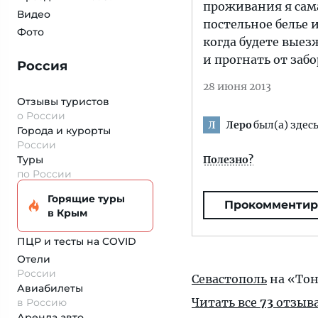
проживания я сама
Видео
постельное белье 
Фото
когда будете выез
и прогнать от забо
Россия
28 июня 2013
Отзывы туристов
о России
Леро
был(а) здесь
Л
Города и курорты
России
Туры
Полезно?
по России
Горящие туры
Прокомментир
в Крым
ПЦР и тесты на COVID
Отели
России
Севастополь
на «Тон
Авиабилеты
Читать все
73
отзыв
в Россию
Аренда авто