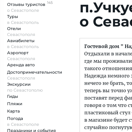
п.Учк
145
Отзывы
туристов
о Севастополе
о Сева
Туры
в Севастополь
Отели
Севастополя
Авиабилеты
Гостевой дом " Н
в Севастополь
Аэропорт
Отдыхали в начале
Севастополя
где мы проживали 
Аренда авто
такого отношения 
Достопримеча­тельности
Надежда немного за
Севастополя
нечего не брать, т
Экскурсии
по Севастополю
теперь вы точно у
Гиды
поставят перед фа
Пляжи
говоря о том что с
Карта
пластиковый стул 
Погода
в магазине будет ст
в Севастополе
случайно погнутую
Праздники и события