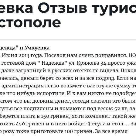
уевка
Отзыв тури
стополе
адежда" п.Учкуевка
 Июня 2013 года. Поселок нам очень понравился. НО
гостевой дом " Надежда" ул. Кряжева 34 просто ужа
даже заграницей в русских отелях не видела. Похо
елась, деньги берет со всех и за все подряд. Если н
о администрация легко возьмет с вас эту же сумму 
же что нибудь испортите. И к вам никто не подойдет
ктом что вы должны денег, соседи сказали это были
тулья все подпилены и ломаются под весом 52 кг, за
берется плата в 150 гривен, хотя комплект такой ж
оить 450 гривен и в него войдет 3 стула и стол. . . З
 розу тоже приготовьте 100 гривен. За все время