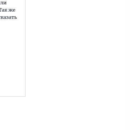
яли
Так же
сказать