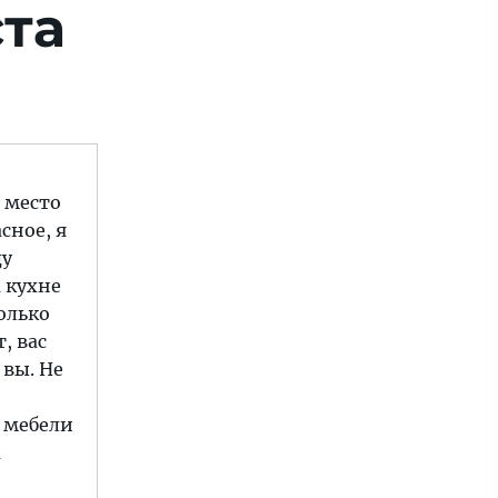
ста
 место
сное, я
ду
а кухне
только
, вас
 вы. Не
е мебели
а