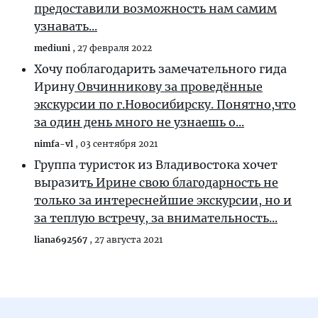
предоставили возможность нам самим
узнавать...
mediuni
,
27 февраля 2022
Хочу поблагодарить замечательного гида
Ирину
Овчинникову за проведённые
экскурсии по г.Новосибирску. Понятно,что
за один день много не узнаешь о...
nimfa-vl
,
03 сентября 2021
Группа туристок из Владивостока хочет
выразит
ь Ирине свою благодарность не
только за интереснейшие экскурсии, но и
за теплую встречу, за внимательность...
liana692567
,
27 августа 2021