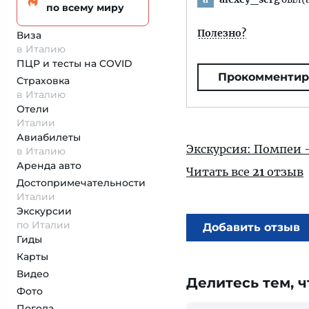
по всему миру
Полезно?
Виза
в Италию
ПЦР и тесты на COVID
Прокомментир
Страховка
в Италию
Отели
Италии
Авиабилеты
Экскурсия: Помпеи 
в Италию
Аренда авто
Читать все
21
отзыв
Достопримеча­тельности
Италии
Экскурсии
по Италии
Добавить отзыв
Гиды
Карты
Видео
Делитесь тем, ч
Фото
Погода