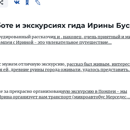
оте и экскурсиях гида Ирины Бу
рудированный рассказчи
к и , наконец, очень приятный и 
омпеи с Ириной - это увлекательное путешествие...
 с мужем отличную экскурсию, р
ассказ был живым, интере
 ей, древние руины города оживали, удалось представить..
е за прекрасно организован
ную экскурсию в Помпеи - мы
рина организует нам транспорт (микроавтобус Мерседес,..