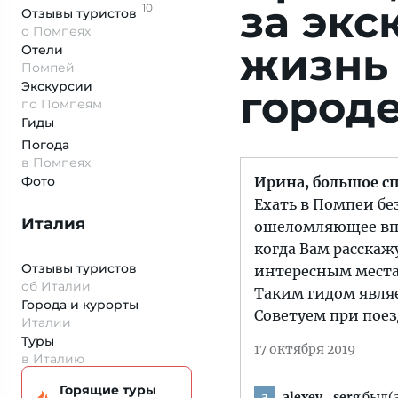
за экс
10
Отзывы
туристов
о Помпеях
жизнь
Отели
Помпей
Экскурсии
городе
по Помпеям
Гиды
Погода
в Помпеях
Фото
Ирина, большое сп
Ехать в Помпеи бе
Италия
ошеломляющее впе
когда Вам расскаж
Отзывы туристов
интересным места
об Италии
Таким гидом являе
Города и курорты
Советуем при поез
Италии
Туры
17 октября 2019
в Италию
Горящие туры
alexey_serg
был(а
a