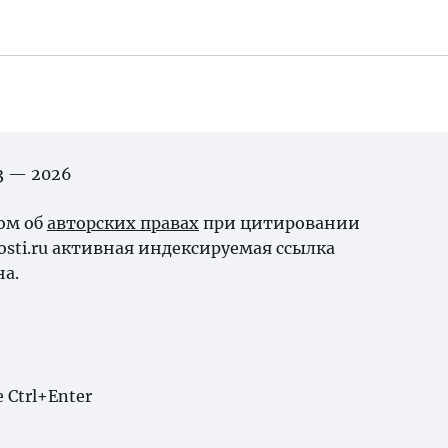
03 — 2026
ном об
авторских правах
при цитировании
osti.ru активная индексируемая ссылка
на.
Ctrl+Enter