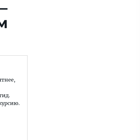
—
м
ятнее,
гид.
курсию.