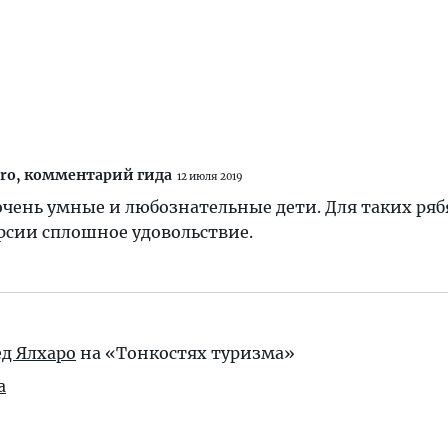
ro,
комментарий гида
12 июля 2019
 очень умные и любознательные дети. Для таких ряб
рсии сплошное удовольствие.
д Ялхаро
на «Тонкостях туризма»
а