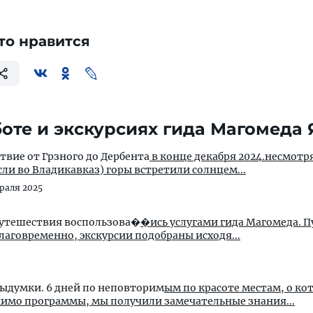
то нравится
оте и экскурсиях гида Магомеда
вие от Грзного до Дербента
в конце декабря 2024.несмотря
ли во Владикавказ) горы встретили солнцем...
раля 2025
путешествия воспользова�
�ись услугами гида Магомеда. 
лаговременно, экскурсии подобраны исходя...
выдумки. 6 дней по неповторим
ым по красоте местам, о ко
Магомед знает все. Помимо программы, мы получили замечательные знания...