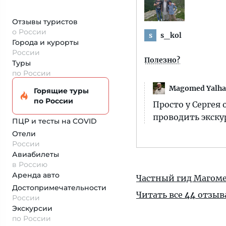
Отзывы туристов
о России
s_kol
s
Города и курорты
России
Полезно?
Туры
по России
Magomed Yalha
Горящие туры
по России
Просто у Сергея
проводить экску
ПЦР и тесты на COVID
Отели
России
Авиабилеты
в Россию
Аренда авто
Частный гид Магоме
Достопримеча­тельности
Читать все
44
отзыв
России
Экскурсии
по России