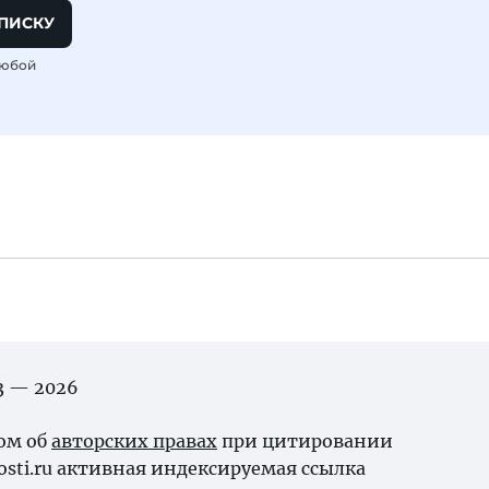
ПИСКУ
любой
03 — 2026
ном об
авторских правах
при цитировании
osti.ru активная индексируемая ссылка