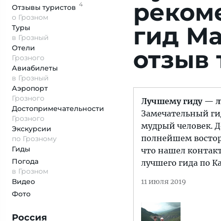
реком
4
Отзывы
туристов
о Грозном
гид М
Туры
в Грозный
Отели
отзыв 
Грозного
Авиабилеты
в Грозный
Аэропорт
Грозного
Лучшему гиду — л
Достопримеча­тельности
Замечательный ги
Грозного
мудрый человек. Д
Экскурсии
полнейшем восторг
по Грозному
Гиды
что нашел контакт
Погода
лучшего гида по К
в Грозном
Видео
11 июля 2019
Фото
Россия