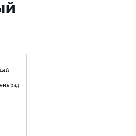
ый
нный
ень рад,