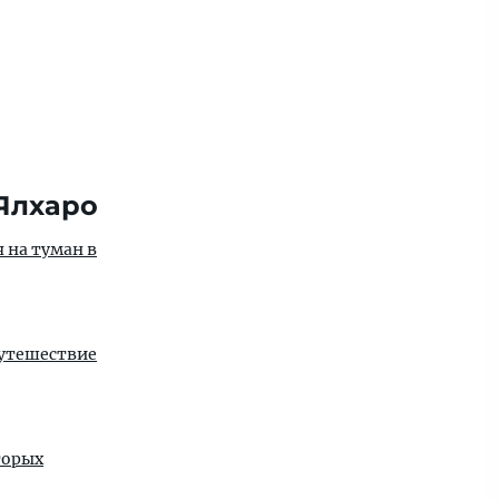
 Ялхаро
 на туман в
Путешествие
торых