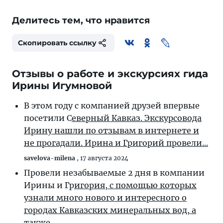
Делитесь тем, что нравится
Скопировать ссылку
Отзывы о работе и экскурсиях гида
Ирины Игумновой
В этом году с компанией друзей впервые
посетили С
еверный Кавказ. Экскурсовода
Ирину нашли по отзывам в интернете и
не прогадали. Ирина и Григорий провели...
savelova-milena
,
17 августа 2024
Провели незабываемые 2 дня в компании
Ирины и Гр
игория, с помощью которых
узнали много нового и интересного о
городах Кавказских минеральных вод, а
также...