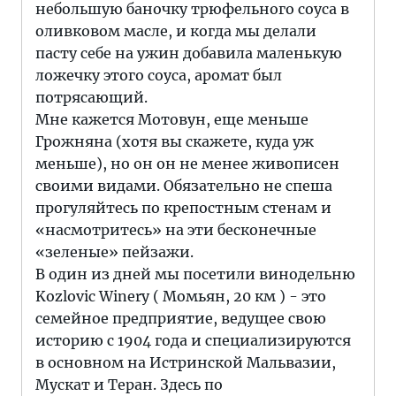
небольшую баночку трюфельного соуса в
оливковом масле, и когда мы делали
пасту себе на ужин добавила маленькую
ложечку этого соуса, аромат был
потрясающий.
Мне кажется Мотовун, еще меньше
Грожняна (хотя вы скажете, куда уж
меньше), но он он не менее живописен
своими видами. Обязательно не спеша
прогуляйтесь по крепостным стенам и
«насмотритесь» на эти бесконечные
«зеленые» пейзажи.
В один из дней мы посетили винодельню
Kozlovic Winery ( Момьян, 20 км ) - это
семейное предприятие, ведущее свою
историю с 1904 года и специализируются
в основном на Истринской Мальвазии,
Мускат и Теран. Здесь по