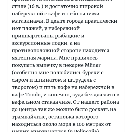
стиле (16 в. ) и достаточно широкой
набережной с кафе и небольшими
магазинами. В центе города практически
нет пляжей, у набережной
пришвартованы рыбацкие и
экскурсионные лодки, а на
противоположной стороне находится
яхтенная марина. Мне нравилось
покупать выпечку в пекарне Mlinar
(особенно мне полюбились буреки с
сыром и шпинатом и штрудель с
творогом) и пить кофе на набережной в
кафе Tondo, и конечно, куда без джелато в
вафельном стаканчике. От нашего района
до центра так же можно было доехать на
трамвайчике, остановка которого
находиться около моря в 100 метрах от
наших апартаментов (в Polinezija).