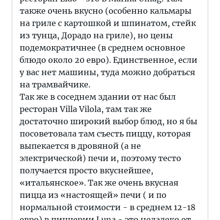
также очень вкусно (особенно кальмары
на гриле с картошкой и шпинатом, стейк
из тунца, Дорадо на гриле), но цены
подемократичнее (в среднем основное
блюдо около 20 евро). Единственное, если
у вас нет машины, туда можно добраться
на трамвайчике.
Так же в соседнем здании от нас был
ресторан Villa Vilola, там так же
достаточно широкий выбор блюд, но я бы
посоветовала там съесть пиццу, которая
выпекается в дровяной (а не
электрической) печи и, поэтому тесто
получается просто вкуснейшее,
«итальянское». Так же очень вкусная
пицца из «настоящей» печи ( и по
нормальной стоимости - в среднем 12-18
евро) в пиццерии Luna - это недалеко от