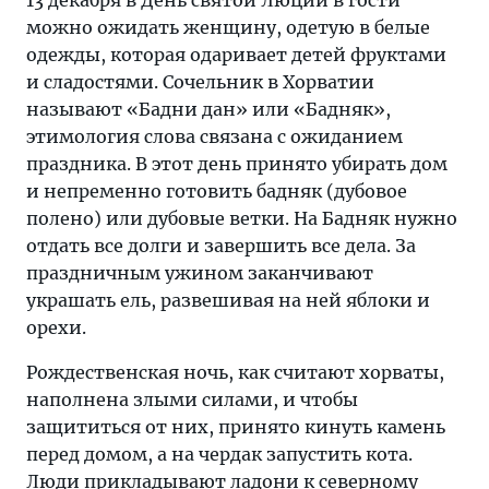
13 декабря в День святой Люции в гости
можно ожидать женщину, одетую в белые
одежды, которая одаривает детей фруктами
и сладостями. Сочельник в Хорватии
называют «Бадни дан» или «Бадняк»,
этимология слова связана с ожиданием
праздника. В этот день принято убирать дом
и непременно готовить бадняк (дубовое
полено) или дубовые ветки. На Бадняк нужно
отдать все долги и завершить все дела. За
праздничным ужином заканчивают
украшать ель, развешивая на ней яблоки и
орехи.
Рождественская ночь, как считают хорваты,
наполнена злыми силами, и чтобы
защититься от них, принято кинуть камень
перед домом, а на чердак запустить кота.
Люди прикладывают ладони к северному