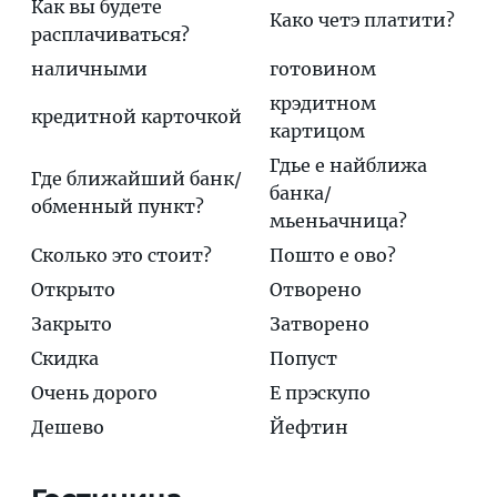
Как вы будете
Кaко чeтэ плaтити?
расплачиваться?
наличными
готовином
крэдитном
кредитной карточкой
картицом
Гдье е нaйближа
Где ближайший банк/
бaнка/
обменный пункт?
мьеньaчница?
Сколько это стоит?
Пошто е ово?
Открыто
Отворено
Закрыто
Затворено
Скидка
Попуст
Очень дорого
Е прэскупо
Дешево
Йефтин