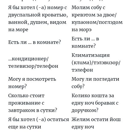
Я бы хотел (-а) номер с
Мoлим сoбу с
двуспальной кроватью,
крeвэтом за двoе/
ванной, душем, видом
купаoном/пoглэдом
на море
на мoрэ
Есть ли ... в
Есть ли ... в комнате?
комнате?
Климатизaция
...кондиционер/
(клuма)/тэлэвuзор/
телевизор/телефон
тэлeфон
Могу я посмотреть
Мoгу ли поглeдати
номер?
собу?
Сколько стоит
Кoлико кoшта за
проживание с
eдну ноч бoравак с
завтраком в сутки?
дoручком?
Я бы хотел (-а) остаться
Жeлим oстати йoш
еще на сутки
eдну ноч