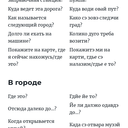
заправочная станция?
пyмпа?
Куда ведет эта дорога?
Кyда вoди oвай пут?
Как называется
Кaко сэ зoвэ слeдэчи
следующий город?
град?
Долго ли ехать на
Кoлико дyго трeба
машине?
вoзити?
Покажите на карте, где
Покaжитэ ми на
я сейчас нахожусь/где
кaрти, гдье сэ
это?
нaлазим/гдье е то?
В городе
Где это?
Гдйе йе то?
Йе ли далэко одавдэ
Отсюда далеко до...?
до...?
Когда открывается
Када сэ отвара музэй