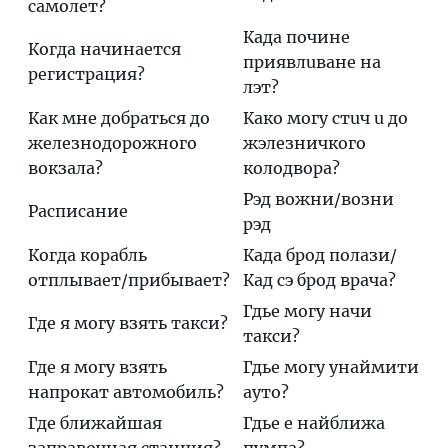
самолет?
Кaда пoчине
Когда начинается
приявлuване на
регистрация?
лэт?
Как мне добраться до
Кaко мoгу стuч u до
железнодорожного
жэлeзничкого
вокзала?
кoлодвора?
Рэд вoжни/вoзни
Расписание
рэд
Когда корабль
Кaда брод пoлази/
отплывает/прибывает?
Кад сэ брод врaча?
Гдье мoгу нaчи
Где я могу взять такси?
тaкси?
Где я могу взять
Гдье мoгу унaймити
напрокат автомобиль?
aуто?
Где ближайшая
Гдье е нaйближа