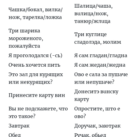
Шaлица/чaша,
Чашка/бокал, вилка/
вuлица/нож,
нож, тарелка/ложка
тaнюр/жлuца
Три шарика
Три кyглице
мороженого,
слaдолэда, мoлим
пожалуйста
Я проголодался (-сь)
Я сам глaдан/глaдна
Очень хочется пить
Я сам жeдан/жeдна
Это зал для курящих
Oво е сaла за пушaче
или некурящих?
или нeпушаче?
Донeситэ вuнску
Принесите карту вин
кaрту
Вы не подскажете, что
Опрoстите, што е
это такое?
oво?
Завтрак
Доручак, заютрак
Обед
Ручак, обьед