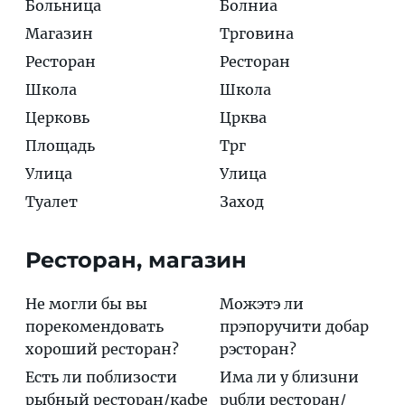
Больница
Болниа
Магазин
Трговина
Ресторан
Ресторан
Школа
Школа
Церковь
Црква
Площадь
Трг
Улица
Улица
Туалет
Заход
Ресторан, магазин
Не могли бы вы
Мoжэтэ ли
порекомендовать
прэпорyчити дoбар
хороший ресторан?
рэстoран?
Есть ли поблизости
Има ли у близuни
рыбный ресторан/кафе
рuбли рестoран/