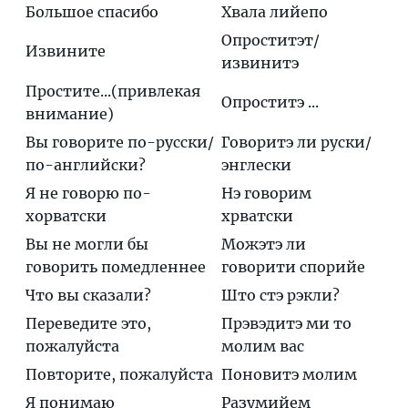
Большое спасибо
Хвала лийепо
Опроститэт/
Извините
извинитэ
Простите...(привлекая
Опроститэ ...
внимание)
Вы говорите по-русски/
Говоритэ ли руски/
по-английски?
энглески
Я не говорю по-
Нэ говорим
хорватски
хрватски
Вы не могли бы
Можэтэ ли
говорить помедленнее
говорити спорийе
Что вы сказали?
Што стэ рэкли?
Переведите это,
Прэвэдитэ ми то
пожалуйста
молим вас
Повторите, пожалуйста
Поновитэ молим
Я понимаю
Разумийем