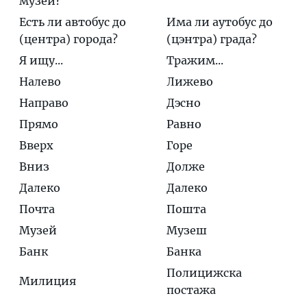
музей?
Есть ли автобус до
Има ли аутобус до
(центра) города?
(цэнтра) града?
Я ищу...
Тражим...
Налево
Лижево
Направо
Дэсно
Прямо
Равно
Вверх
Горе
Вниз
Долже
Далеко
Далеко
Почта
Пошта
Музей
Музеш
Банк
Банка
Полицижска
Милиция
постажа