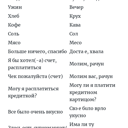
Ужин
Вечер
Хлеб
Крух
Кофе
Кава
Соль
Сол
Мясо
Месо
Больше ничего, спасибо
Дoста е, хвaла
Я бы хотел(-а) счет,
Мoлим, рачyн
расплатиться
Чек пожалуйста (счет)
Молим вас, рачун
Мoгу ли я плaтити
Могу я расплатиться
крeдитном
кредиткой?
кaртицом?
Свэ е бuло врло
Все было очень вкусно
yкусно
Има ли ту
Здесь есть супермаркет/