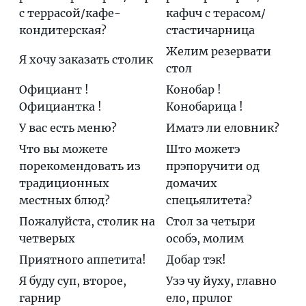
с террасой/кафе-
кафuч с тeрасом/
кондитерская?
стастичaрница
Желим резервати
Я хочу заказать столик
стол
Официант !
Кoнобар !
Официантка !
Конобaрица !
У вас есть меню?
Иматэ ли eловник?
Что вы можете
Што мoжетэ
порекомендовать из
прэпорyчити од
традиционных
дoмачих
местных блюд?
спецьялитeта?
Пожалуйста, столик на
Стол за чeтыри
четверых
oсобэ, мoлим
Приятного аппетита!
Дoбар тэк!
Я буду суп, второе,
Узэ чу йyху, глaвно
гарнир
eло, прuлог