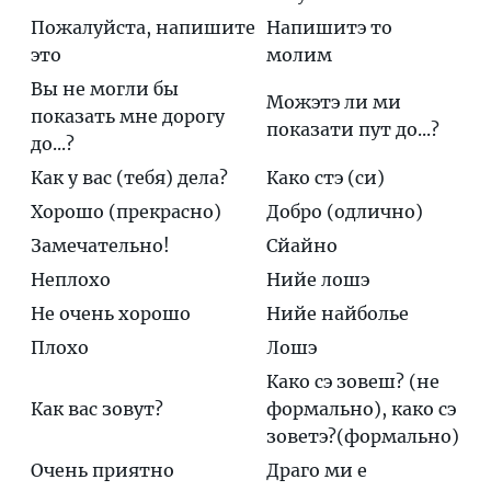
Пожалуйста, напишите
Напишитэ то
это
молим
Вы не могли бы
Можэтэ ли ми
показать мне дорогу
показати пут до...?
до...?
Как у вас (тебя) дела?
Како стэ (си)
Хорошо (прекрасно)
Добро (одлично)
Замечательно!
Сйайно
Неплохо
Нийе лошэ
Не очень хорошо
Нийе найболье
Плохо
Лошэ
Како сэ зовеш? (не
Как вас зовут?
формально), како сэ
зоветэ?(формально)
Очень приятно
Драго ми е