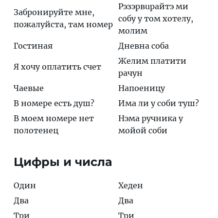
Рэзэрвuрайтэ ми
Забронируйте мне,
сoбу у том хотeлу,
пожалуйста, там номер
мoлим
Гостиная
Днeвна сoба
Желим платити
Я хочу оплатить счет
рачун
Чаевые
Напоеницу
В номере есть душ?
Има ли у соби туш?
В моем номере нет
Нэма ручника у
полотенец
мойой соби
Цифры и числа
Один
Хеден
Два
Два
Три
Три