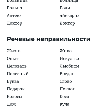
Больница
Болница
Больно
Боли
Аптека
лйекарна
Доктор
Доктор
Речевые неправильности
Жизнь
Живот
Опыт
Искуство
Целовать
Льюбити
Полезный
Вредан
Буква
Слово
Подарок
Поклон
Волосы
Коса
Дом
Куча