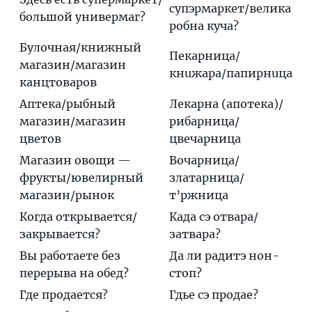
супэрмаркeт/вeлика
большой универмаг?
рoбна кyча?
Булочная/книжный
Пeкарница/
магазин/магазин
кнuжара/папирнuца
канцтоваров
Аптека/рыбный
Лекaрна (апотeка)/
магазин/магазин
рибaрница/
цветов
цвечaрница
Магазин овощи —
Вочaрница/
фрукты/ювелирный
златaрница/
магазин/рынок
т’ржница
Когда открывается/
Кaда сэ отвaра/
закрывается?
затвaра?
Вы работаете без
Да ли рaдитэ нон-
перерыва на обед?
стоп?
Где продается?
Гдье сэ прoдае?