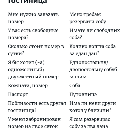
Гостиница
Мне нужно заказать
Менэ требам
номер
резервати собу
У вас есть свободные
Имате ли слoбодних
номера?
сoба?
Сколько стоит номер в
Кoлико кoшта сoба
сутки?
за eдан дан?
Я бы хотел (-а)
Eднопoстэльну/
одноместный/
двoпoстэльну сoбуб
двухместный номер
мoлим
Комната, номер
Соба
Паспорт
Путовницэ
Поблизости есть другая
Има ли нeки дрyги
гостиница?
хoтэл у близuни?
У меня забронирован
Я сам рэзэрвuрао
номер на двое суток
сoбу за два дaна