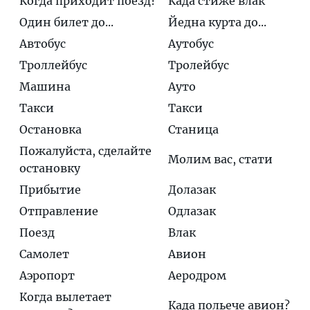
Когда приходит поезд?
Када стиже влак
Один билет до...
Йедна курта до...
Автобус
Аутобус
Троллейбус
Тролейбус
Машина
Ауто
Такси
Такси
Остановка
Станица
Пожалуйста, сделайте
Молим вас, стати
остановку
Прибытие
Долазак
Отправление
Одлазак
Поезд
Влак
Самолет
Авион
Аэропорт
Аеродром
Когда вылетает
Кaда польeче авиoн?