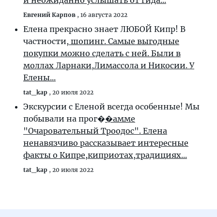
и неожиданно услышать от гида...
Евгений Карпов
,
16 августа 2022
Елена прекрасно знает ЛЮБОЙ Кипр! В
частности,
шопинг. Самые выгодные
покупки можно сделать с ней. Были в
моллах Ларнаки,Лимассола и Никосии. У
Елены...
tat_kap
,
20 июля 2022
Экскурсии с Еленой всегда особенные! Мы
побывали на прог�
�амме
"Очаровательный Троодос". Елена
ненавязчиво рассказывает интересные
факты о Кипре,киприотах,традициях...
tat_kap
,
20 июля 2022