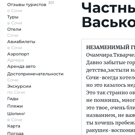
Частны
301
Отзывы
туристов
о Сочи
Васько
Туры
в Сочи
Отели
Сочи
Авиабилеты
НЕЗАМЕНИМЫЙ Г
в Сочи
Аэропорт
Очамчира.Ткварчел
Адлера
Давно забытые горо
Аренда авто
детства,застыли н
Достопримеча­тельности
Сочи-всегда хотело
Сочи
но это казалось 
Экскурсии
по Сочи
Это так странно ок
Гиды
не помнишь, много
Пляжи
это твое, очень бл
Шопинг
названием, не важ
в Сочи
ты хочешь пробежа
Карта
ракушек-воспомина
Погода