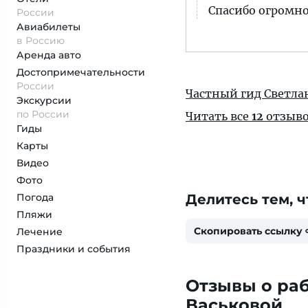
Спасибо огромно
России
Авиабилеты
в Россию
Аренда авто
Достопримеча­тельности
России
Частный гид Светла
Экскурсии
по России
Читать все
12
отзыв
Гиды
Карты
Видео
Фото
Погода
Делитесь тем, ч
Пляжи
Скопировать ссылку
Лечение
Праздники и события
Отзывы о раб
Васьковой