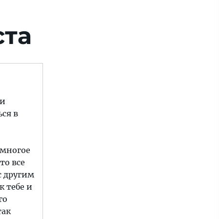
ста
ти
ься в
ы многое
то все
с другим
к тебе и
го
так