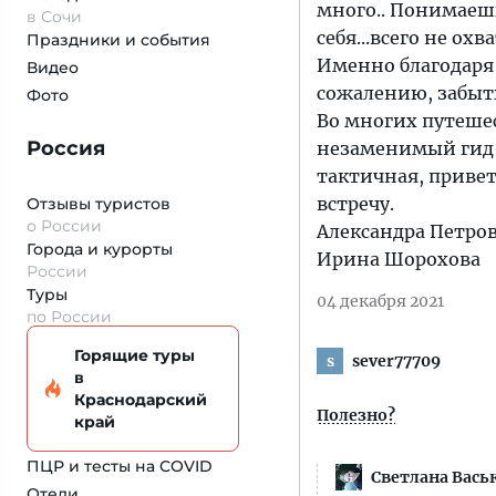
много.. Понимаеш
в Сочи
себя...всего не охва
Праздники и события
Именно благодаря 
Видео
сожалению, забыт
Фото
Во многих путешес
Россия
незаменимый гид-
тактичная, приве
встречу.
Отзывы туристов
о России
Александра Петров
Города и курорты
Ирина Шорохова
России
Туры
04 декабря 2021
по России
Горящие туры
sever77709
s
в
Краснодарский
Полезно?
край
ПЦР и тесты на COVID
Светлана Вась
Отели