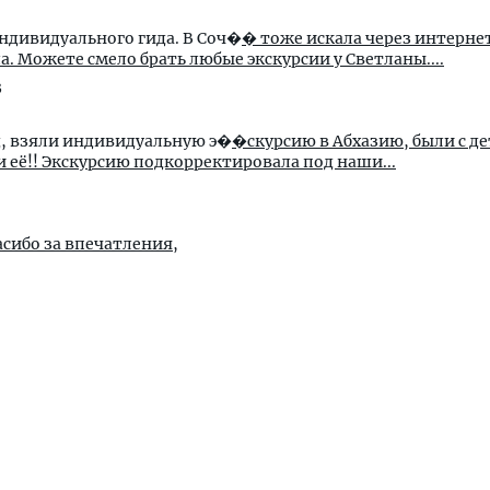
индивидуального гида. В Соч�
� тоже искала через интерне
а. Можете смело брать любые экскурсии у Светланы....
3
д, взяли индивидуальную э�
�скурсию в Абхазию, были с де
пожалели с что выбрали её!! Экскурсию подкорректировала под наши...
асибо за впечатления,