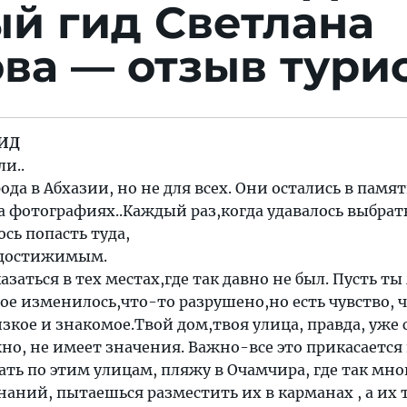
й гид Светлана
ва — отзыв тури
ИД
и..
да в Абхазии, но не для всех. Они остались в памя
а фотографиях..Каждый раз,когда удавалось выбрат
сь попасть туда,
недостижимым.
азаться в тех местах,где так давно не был. Пусть т
е изменилось,что-то разрушено,но есть чувство, ч
изкое и знакомое.Твой дом,твоя улица, правда, уже 
но, не имеет значения. Важно-все это прикасается 
ть по этим улицам, пляжу в Очамчира, где так мно
ний, пытаешься разместить их в карманах , а их 