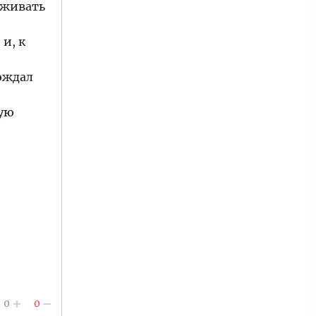
рживать
и, к
ождал
щую
0
0