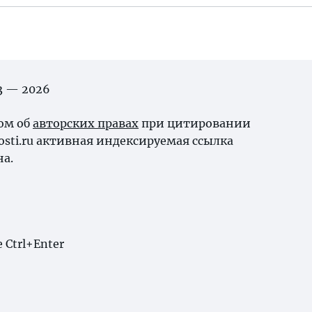
03 — 2026
ном об
авторских правах
при цитировании
osti.ru активная индексируемая ссылка
на.
Ctrl+Enter