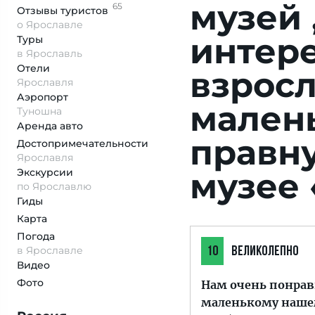
музей 
65
Отзывы
туристов
о Ярославле
интере
Туры
в Ярославль
Отели
взрос
Ярославля
Аэропорт
мален
Туношна
Аренда авто
правн
Достопримеча­тельности
Ярославля
Экскурсии
музее 
по Ярославлю
Гиды
Карта
Погода
в Ярославле
10
ВЕЛИКОЛЕПНО
Видео
Фото
Нам очень понрав
маленькому наше