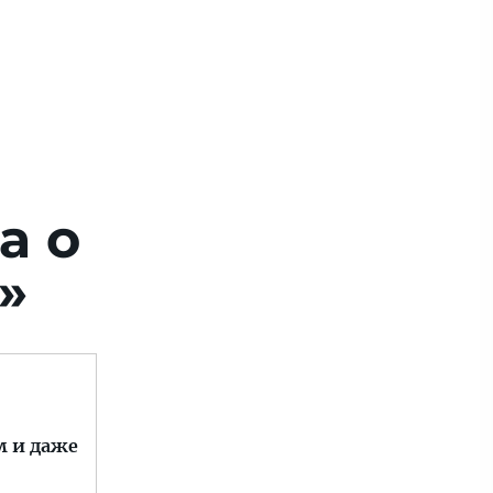
а о
»
м и даже