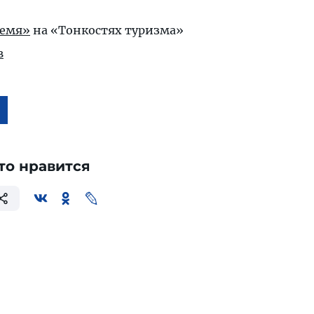
ремя»
на «Тонкостях туризма»
в
то нравится