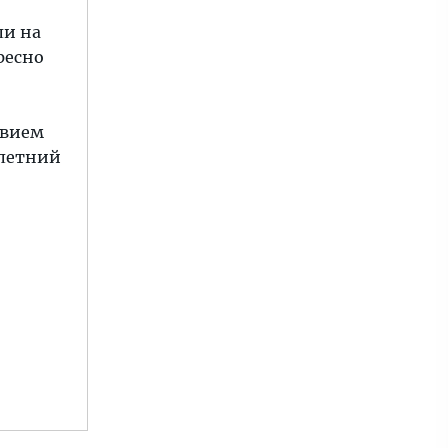
ли на
ресно
твием
хлетний