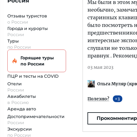
Россия
Мы были в этом му
необычно, замеча
Отзывы туристов
старинных клавиш
о России
было посмотреть 
Города и курорты
предшественников
России
интересные экспо
Туры
по России
слушали не тольк
правнук . Рекомен
Горящие туры
по России
03 мая 2023
ПЦР и тесты на COVID
Ольга Муляр (кр
Отели
России
Авиабилеты
Полезно?
3
в Россию
Аренда авто
Достопримеча­тельности
Прокомментир
России
Экскурсии
по России