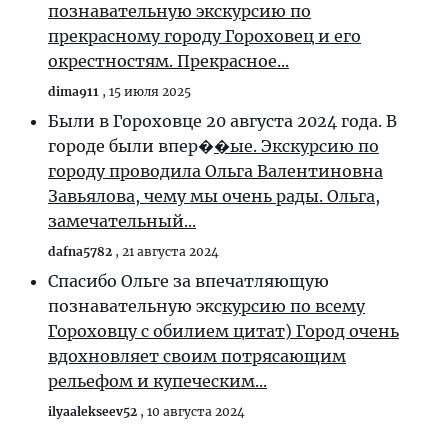
познавательную экскурсию по
прекрасному городу Гороховец и его
окрестностям. Прекрасное...
dima911
,
15 июля 2025
Были в Гороховце 20 августа 2024 года. В
городе были впер�
�ые. Экскурсию по
городу проводила Ольга Валентиновна
Завьялова, чему мы очень рады. Ольга,
замечательный...
dafna5782
,
21 августа 2024
Спасибо Ольге за впечатляющую
познавательную экс
курсию по всему
Гороховцу с обилием цитат) Город очень
вдохновляет своим потрясающим
рельефом и купеческим...
ilyaalekseev52
,
10 августа 2024